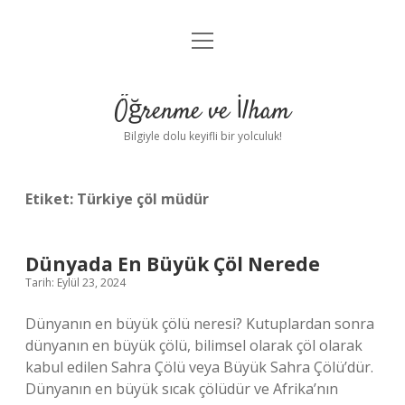
menüyü
Anasayfa
aç
Gizlilik Politikası
Öğrenme ve İlham
Yasal Uyarı
Bilgiyle dolu keyifli bir yolculuk!
Hakkımızda
Etiket:
Türkiye çöl müdür
Dünyada En Büyük Çöl Nerede
Tarih: Eylül 23, 2024
Dünyanın en büyük çölü neresi? Kutuplardan sonra
dünyanın en büyük çölü, bilimsel olarak çöl olarak
kabul edilen Sahra Çölü veya Büyük Sahra Çölü’dür.
Dünyanın en büyük sıcak çölüdür ve Afrika’nın