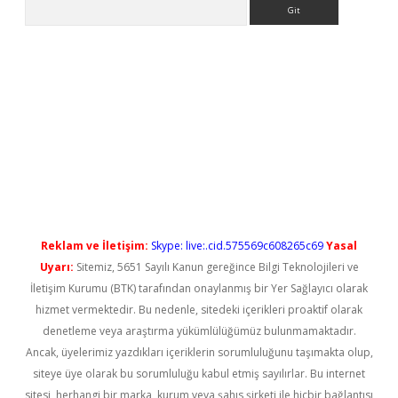
Arama
yeni giriş
Reklam ve İletişim:
Skype: live:.cid.575569c608265c69
Yasal
Uyarı:
Sitemiz, 5651 Sayılı Kanun gereğince Bilgi Teknolojileri ve
İletişim Kurumu (BTK) tarafından onaylanmış bir Yer Sağlayıcı olarak
hizmet vermektedir. Bu nedenle, sitedeki içerikleri proaktif olarak
denetleme veya araştırma yükümlülüğümüz bulunmamaktadır.
Ancak, üyelerimiz yazdıkları içeriklerin sorumluluğunu taşımakta olup,
siteye üye olarak bu sorumluluğu kabul etmiş sayılırlar. Bu internet
sitesi, herhangi bir marka, kurum veya şahıs şirketi ile hiçbir bağlantısı