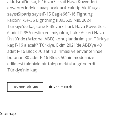
aldı. İsrail’in kaç F-16 var? İsrail Hava Kuvvetleri
envanterindeki savaş uçaklarıUçak tipiAktif uçak
sayısıSipariş sayısıF-15 Eagle66F-16 Fighting
Falcon175F-35 Lightning II393625 Nis. 2024
Türkiye’de kaç tane F-35 var? Türk Hava Kuvvetleri:
6 adet F-35A teslim edilmiş olup, Luke Askeri Hava
Üssü’nde (Arizona, ABD) konuşlandırılmıştır. Türkiye
kaç F-16 alacak? Türkiye, Ekim 2021’de ABD’ye 40
adet F-16 Block 70 satın alınması ve envanterinde
bulunan 80 adet F-16 Block 50’nin modernize
edilmesi talebiyle bir talep mektubu gönderdi.
Türkiye’nin kaç…
Türkiyede
Devamını okuyun
Yorum Bırak
Kaç
Adet
F-
16
Savaş
Sitemap
Uçağı