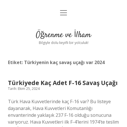
menüyü
Anasayfa
aç
Gizlilik Politikası
Öğrenme ve İlham
Yasal Uyarı
Bilgiyle dolu keyifli bir yolculuk!
Hakkımızda
Etiket:
Türkiyenin kaç savaş uçağı var 2024
Türkiyede Kaç Adet F-16 Savaş Uçağı
Tarih: Ekim 25, 2024
Türk Hava Kuvvetlerinde kaç F-16 var? Bu listeye
dayanarak, Hava Kuvvetleri Komutanlığı
envanterinde yaklaşık 237 F-16 olduğu sonucuna
varıyoruz. Hava Kuvvetleri ilk F-4’lerini 1974’te teslim