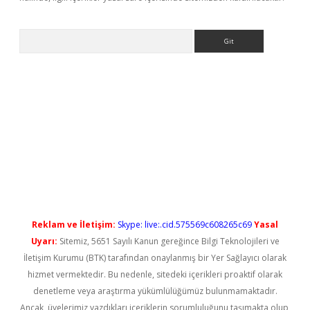
Arama
yeni giriş
Reklam ve İletişim:
Skype: live:.cid.575569c608265c69
Yasal
Uyarı:
Sitemiz, 5651 Sayılı Kanun gereğince Bilgi Teknolojileri ve
İletişim Kurumu (BTK) tarafından onaylanmış bir Yer Sağlayıcı olarak
hizmet vermektedir. Bu nedenle, sitedeki içerikleri proaktif olarak
denetleme veya araştırma yükümlülüğümüz bulunmamaktadır.
Ancak, üyelerimiz yazdıkları içeriklerin sorumluluğunu taşımakta olup,