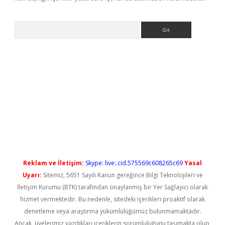
Arama
yeni giriş
Reklam ve İletişim:
Skype: live:.cid.575569c608265c69
Yasal
Uyarı:
Sitemiz, 5651 Sayılı Kanun gereğince Bilgi Teknolojileri ve
İletişim Kurumu (BTK) tarafından onaylanmış bir Yer Sağlayıcı olarak
hizmet vermektedir. Bu nedenle, sitedeki içerikleri proaktif olarak
denetleme veya araştırma yükümlülüğümüz bulunmamaktadır.
Ancak, üyelerimiz yazdıkları içeriklerin sorumluluğunu taşımakta olup,