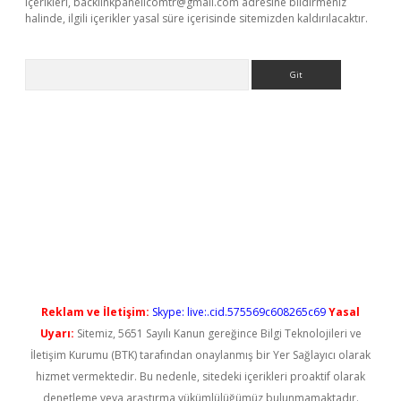
içerikleri,
backlinkpanelicomtr@gmail.com
adresine bildirmeniz
halinde, ilgili içerikler yasal süre içerisinde sitemizden kaldırılacaktır.
Arama
 yeni giriş
Reklam ve İletişim:
Skype: live:.cid.575569c608265c69
Yasal
Uyarı:
Sitemiz, 5651 Sayılı Kanun gereğince Bilgi Teknolojileri ve
İletişim Kurumu (BTK) tarafından onaylanmış bir Yer Sağlayıcı olarak
hizmet vermektedir. Bu nedenle, sitedeki içerikleri proaktif olarak
denetleme veya araştırma yükümlülüğümüz bulunmamaktadır.