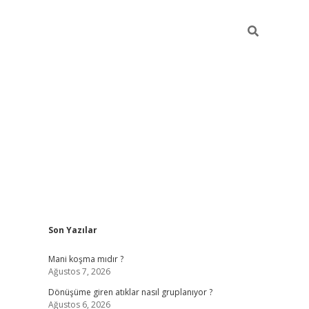
Sidebar
Son Yazılar
grandoperabet yeni 
Mani koşma mıdır ?
Ağustos 7, 2026
Dönüşüme giren atıklar nasıl gruplanıyor ?
Ağustos 6, 2026