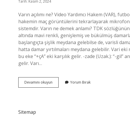
Tarih: Kasım 2, 2024
Varın açılımı ne? Video Yardımcı Hakem (VAR), futb
hakemin maç görüntülerini tekrarlayarak mikrofonlu 
sistemdir. Varın ne demek anlamı? TDK sözlüğünün an
altında mavi renkli, genişlemiş ve bükülmüş damar
başlangıçta şişlik meydana gelebilse de, varisli da
hatta damar yırtılmaları meydana gelebilir. Vari eki n
bu eke “+çA” eki karşılık gelir. -zade (Uzak.): “-gil”
gelir. Varı…
Varı
Devamını okuyun
Yorum Bırak
Ver
Ne
Demek
Sitemap