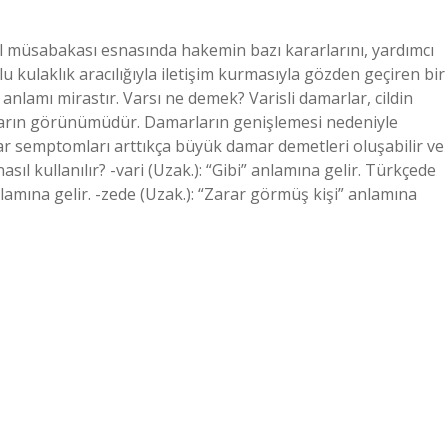
ol müsabakası esnasında hakemin bazı kararlarını, yardımcı
kulaklık aracılığıyla iletişim kurmasıyla gözden geçiren bir
lamı mirastır. Varsı ne demek? Varisli damarlar, cildin
ların görünümüdür. Damarların genişlemesi nedeniyle
mar semptomları arttıkça büyük damar demetleri oluşabilir ve
asıl kullanılır? -vari (Uzak.): “Gibi” anlamına gelir. Türkçede
 anlamına gelir. -zede (Uzak.): “Zarar görmüş kişi” anlamına