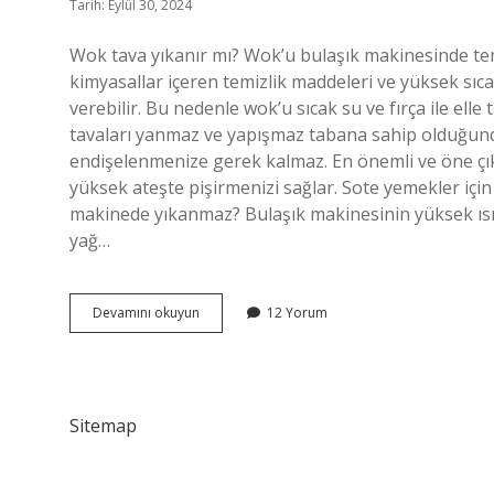
Tarih: Eylül 30, 2024
Wok tava yıkanır mı? Wok’u bulaşık makinesinde tem
kimyasallar içeren temizlik maddeleri ve yüksek sıca
verebilir. Bu nedenle wok’u sıcak su ve fırça ile el
tavaları yanmaz ve yapışmaz tabana sahip olduğund
endişelenmenize gerek kalmaz. En önemli ve öne çık
yüksek ateşte pişirmenizi sağlar. Sote yemekler içi
makinede yıkanmaz? Bulaşık makinesinin yüksek ısı
yağ…
Wok
Devamını okuyun
12 Yorum
Tava
Neden
Yıkanmaz
Sitemap