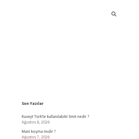
Sidebar
Son Yazılar
grandoperabet yeni gir
Kuveyt Türk’te kullanılabilir limit nedir ?
Ağustos 8, 2026
Mani koşma mıdır ?
Ağustos 7, 2026