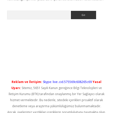
Arama
yeni giriş
Reklam ve İletişim:
Skype: live:.cid.575569c608265c69
Yasal
Uyarı:
Sitemiz, 5651 Sayılı Kanun gereğince Bilgi Teknolojileri ve
İletişim Kurumu (BTK) tarafından onaylanmış bir Yer Sağlayıcı olarak
hizmet vermektedir. Bu nedenle, sitedeki içerikleri proaktif olarak
denetleme veya araştırma yükümlülüğümüz bulunmamaktadır.
Ancak, üyelerimiz yazdıkları içeriklerin sorumluluğunu taşımakta olup,