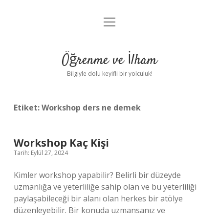
menüyü
Anasayfa
aç
Gizlilik Politikası
Öğrenme ve İlham
Yasal Uyarı
Bilgiyle dolu keyifli bir yolculuk!
Hakkımızda
Etiket:
Workshop ders ne demek
Workshop Kaç Kişi
Tarih: Eylül 27, 2024
Kimler workshop yapabilir? Belirli bir düzeyde
uzmanlığa ve yeterliliğe sahip olan ve bu yeterliliği
paylaşabileceği bir alanı olan herkes bir atölye
düzenleyebilir. Bir konuda uzmansanız ve