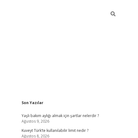
Sidebar
Son Yazılar
grandoperabet yeni gir
Yaşlı bakım aylığı almak için şartlar nelerdir ?
Ağustos 9, 2026
Kuveyt Türk’te kullanılabilir limit nedir ?
Ağustos 8, 2026