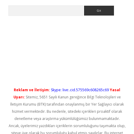
Arama
 yeni giriş
Reklam ve İletişim:
Skype: live:.cid.575569c608265c69
Yasal
Uyarı:
Sitemiz, 5651 Sayılı Kanun gereğince Bilgi Teknolojileri ve
İletişim Kurumu (BTK) tarafından onaylanmış bir Yer Sağlayıcı olarak
hizmet vermektedir. Bu nedenle, sitedeki içerikleri proaktif olarak
denetleme veya araştırma yükümlülüğümüz bulunmamaktadır.
Ancak, üyelerimiz yazdıkları içeriklerin sorumluluğunu taşımakta olup,
siteye üye olarak bu sorumluluğu kabul etmiş sayılırlar. Bu internet