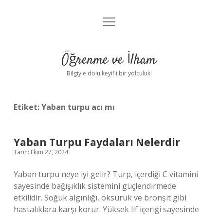
menüyü
Anasayfa
aç
Gizlilik Politikası
Öğrenme ve İlham
Yasal Uyarı
Bilgiyle dolu keyifli bir yolculuk!
Hakkımızda
Etiket:
Yaban turpu acı mı
Yaban Turpu Faydaları Nelerdir
Tarih: Ekim 27, 2024
Yaban turpu neye iyi gelir? Turp, içerdiği C vitamini
sayesinde bağışıklık sistemini güçlendirmede
etkilidir. Soğuk algınlığı, öksürük ve bronşit gibi
hastalıklara karşı korur. Yüksek lif içeriği sayesinde