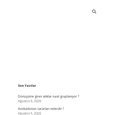
Sidebar
Son Yazılar
grandoperabet yeni gi
Dönüşüme giren atıklar nasıl gruplanıyor ?
Ağustos 6, 2026
Avokadonun zararları nelerdir ?
Ağustos 5, 2026