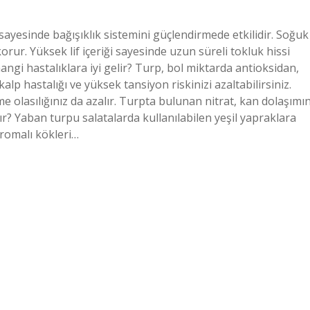
 sayesinde bağışıklık sistemini güçlendirmede etkilidir. Soğuk
korur. Yüksek lif içeriği sayesinde uzun süreli tokluk hissi
hangi hastalıklara iyi gelir? Turp, bol miktarda antioksidan,
lp hastalığı ve yüksek tansiyon riskinizi azaltabilirsiniz.
me olasılığınız da azalır. Turpta bulunan nitrat, kan dolaşımın
r? Yaban turpu salatalarda kullanılabilen yeşil yapraklara
aromalı kökleri…