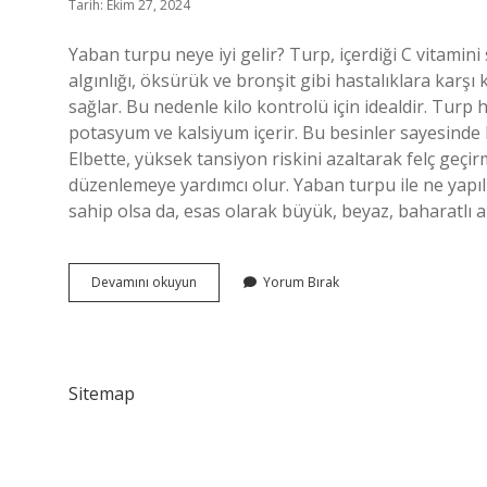
Tarih: Ekim 27, 2024
Yaban turpu neye iyi gelir? Turp, içerdiği C vitamini
algınlığı, öksürük ve bronşit gibi hastalıklara karşı 
sağlar. Bu nedenle kilo kontrolü için idealdir. Turp 
potasyum ve kalsiyum içerir. Bu besinler sayesinde ka
Elbette, yüksek tansiyon riskini azaltarak felç geçir
düzenlemeye yardımcı olur. Yaban turpu ile ne yapılı
sahip olsa da, esas olarak büyük, beyaz, baharatlı 
Yaban
Devamını okuyun
Yorum Bırak
Turpu
Faydaları
Nelerdir
Sitemap