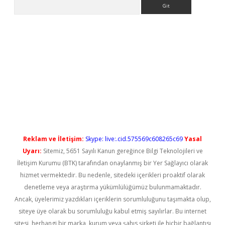
Arama
yeni giriş
Reklam ve İletişim:
Skype: live:.cid.575569c608265c69
Yasal
Uyarı:
Sitemiz, 5651 Sayılı Kanun gereğince Bilgi Teknolojileri ve
İletişim Kurumu (BTK) tarafından onaylanmış bir Yer Sağlayıcı olarak
hizmet vermektedir. Bu nedenle, sitedeki içerikleri proaktif olarak
denetleme veya araştırma yükümlülüğümüz bulunmamaktadır.
Ancak, üyelerimiz yazdıkları içeriklerin sorumluluğunu taşımakta olup,
siteye üye olarak bu sorumluluğu kabul etmiş sayılırlar. Bu internet
sitesi, herhangi bir marka, kurum veya şahıs şirketi ile hiçbir bağlantısı