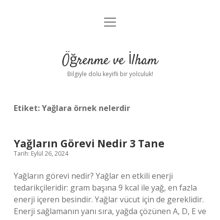
menüyü
Anasayfa
aç
Gizlilik Politikası
Öğrenme ve İlham
Yasal Uyarı
Bilgiyle dolu keyifli bir yolculuk!
Hakkımızda
Etiket:
Yağlara örnek nelerdir
Yağların Görevi Nedir 3 Tane
Tarih: Eylül 26, 2024
Yağların görevi nedir? Yağlar en etkili enerji
tedarikçileridir: gram başına 9 kcal ile yağ, en fazla
enerji içeren besindir. Yağlar vücut için de gereklidir.
Enerji sağlamanın yanı sıra, yağda çözünen A, D, E ve