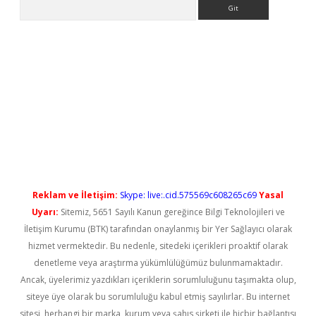
Arama
yeni giriş
Reklam ve İletişim:
Skype: live:.cid.575569c608265c69
Yasal
Uyarı:
Sitemiz, 5651 Sayılı Kanun gereğince Bilgi Teknolojileri ve
İletişim Kurumu (BTK) tarafından onaylanmış bir Yer Sağlayıcı olarak
hizmet vermektedir. Bu nedenle, sitedeki içerikleri proaktif olarak
denetleme veya araştırma yükümlülüğümüz bulunmamaktadır.
Ancak, üyelerimiz yazdıkları içeriklerin sorumluluğunu taşımakta olup,
siteye üye olarak bu sorumluluğu kabul etmiş sayılırlar. Bu internet
sitesi, herhangi bir marka, kurum veya şahıs şirketi ile hiçbir bağlantısı