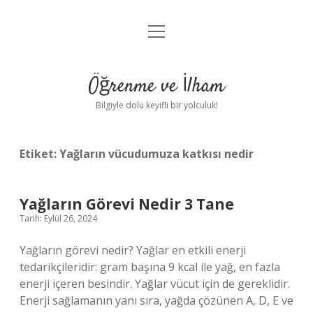
menüyü
Anasayfa
aç
Gizlilik Politikası
Öğrenme ve İlham
Yasal Uyarı
Bilgiyle dolu keyifli bir yolculuk!
Hakkımızda
Etiket:
Yağların vücudumuza katkısı nedir
Yağların Görevi Nedir 3 Tane
Tarih: Eylül 26, 2024
Yağların görevi nedir? Yağlar en etkili enerji
tedarikçileridir: gram başına 9 kcal ile yağ, en fazla
enerji içeren besindir. Yağlar vücut için de gereklidir.
Enerji sağlamanın yanı sıra, yağda çözünen A, D, E ve