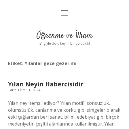
menüyü
Anasayfa
aç
Gizlilik Politikası
Öğrenme ve İlham
Yasal Uyarı
Bilgiyle dolu keyifli bir yolculuk!
Hakkımızda
Etiket:
Yılanlar gece gezer mi
Yılan Neyin Habercisidir
Tarih: Ekim 31, 2024
Yılan neyi temsil ediyor? Yılan motifi, sonsuzluk,
ölümsüzlük, canlanma ve korku gibi simgeler olarak
eski çağlardan beri sanat, bilim, edebiyat gibi birçok
medeniyetin çeşitli alanlarında kullanılmıştır. Yılan