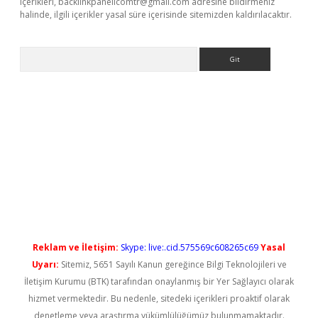
içerikleri,
backlinkpanelicomtr@gmail.com
adresine bildirmeniz
halinde, ilgili içerikler yasal süre içerisinde sitemizden kaldırılacaktır.
Arama
 yeni giriş
Reklam ve İletişim:
Skype: live:.cid.575569c608265c69
Yasal
Uyarı:
Sitemiz, 5651 Sayılı Kanun gereğince Bilgi Teknolojileri ve
İletişim Kurumu (BTK) tarafından onaylanmış bir Yer Sağlayıcı olarak
hizmet vermektedir. Bu nedenle, sitedeki içerikleri proaktif olarak
denetleme veya araştırma yükümlülüğümüz bulunmamaktadır.