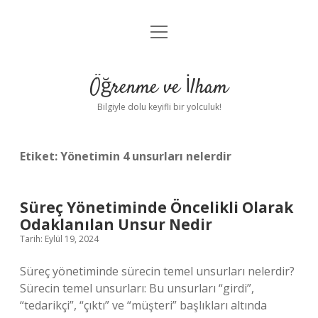
menüyü
Anasayfa
aç
Gizlilik Politikası
Öğrenme ve İlham
Yasal Uyarı
Bilgiyle dolu keyifli bir yolculuk!
Hakkımızda
Etiket:
Yönetimin 4 unsurları nelerdir
Süreç Yönetiminde Öncelikli Olarak
Odaklanılan Unsur Nedir
Tarih: Eylül 19, 2024
Süreç yönetiminde sürecin temel unsurları nelerdir?
Sürecin temel unsurları: Bu unsurları “girdi”,
“tedarikçi”, “çıktı” ve “müşteri” başlıkları altında