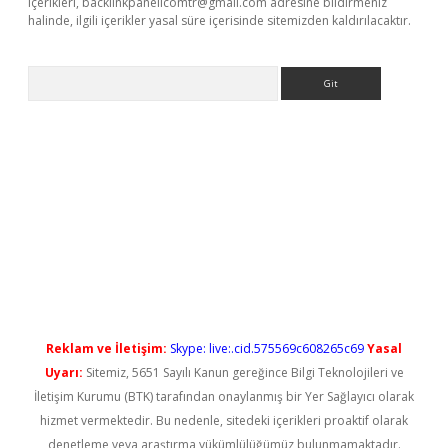
içerikleri,
backlinkpanelicomtr@gmail.com
adresine bildirmeniz
halinde, ilgili içerikler yasal süre içerisinde sitemizden kaldırılacaktır.
Arama
 yeni giriş
Reklam ve İletişim:
Skype: live:.cid.575569c608265c69
Yasal
Uyarı:
Sitemiz, 5651 Sayılı Kanun gereğince Bilgi Teknolojileri ve
İletişim Kurumu (BTK) tarafından onaylanmış bir Yer Sağlayıcı olarak
hizmet vermektedir. Bu nedenle, sitedeki içerikleri proaktif olarak
denetleme veya araştırma yükümlülüğümüz bulunmamaktadır.