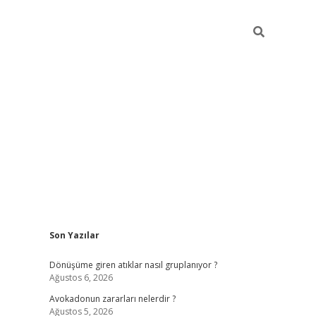
Sidebar
Son Yazılar
grandoperabet yeni gi
Dönüşüme giren atıklar nasıl gruplanıyor ?
Ağustos 6, 2026
Avokadonun zararları nelerdir ?
Ağustos 5, 2026