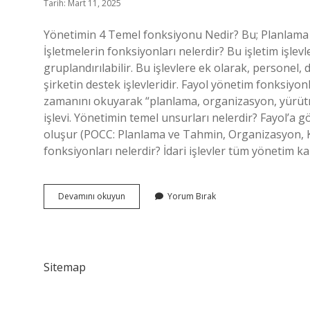
Tarih: Mart 11, 2025
Yönetimin 4 Temel fonksiyonu Nedir? Bu; Planlama •
İşletmelerin fonksiyonları nelerdir? Bu işletim işle
gruplandırılabilir. Bu işlevlere ek olarak, personel, 
şirketin destek işlevleridir. Fayol yönetim fonksiy
zamanını okuyarak “planlama, organizasyon, yürütm
işlevi. Yönetimin temel unsurları nelerdir? Fayol’a
oluşur (POCC: Planlama ve Tahmin, Organizasyon, 
fonksiyonları nelerdir? İdari işlevler tüm yönetim k
İŞletmenin
Devamını okuyun
Yorum Bırak
Yönetim
Fonksiyonları
Nelerdir
Sitemap