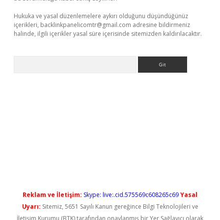
Hukuka ve yasal düzenlemelere aykırı olduğunu düşündüğünüz
içerikleri,
backlinkpanelicomtr@gmail.com
adresine bildirmeniz
halinde, ilgili içerikler yasal süre içerisinde sitemizden kaldırılacaktır.
Arama
yeni giriş
Reklam ve İletişim:
Skype: live:.cid.575569c608265c69
Yasal
Uyarı:
Sitemiz, 5651 Sayılı Kanun gereğince Bilgi Teknolojileri ve
İletişim Kurumu (BTK) tarafından onaylanmış bir Yer Sağlayıcı olarak