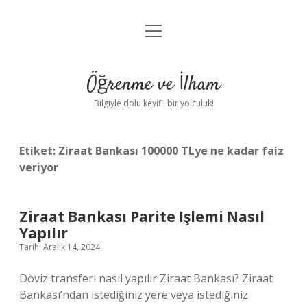
menüyü
Anasayfa
aç
Gizlilik Politikası
Öğrenme ve İlham
Yasal Uyarı
Bilgiyle dolu keyifli bir yolculuk!
Hakkımızda
Etiket:
Ziraat Bankası 100000 TLye ne kadar faiz
veriyor
Ziraat Bankası Parite Işlemi Nasıl
Yapılır
Tarih: Aralık 14, 2024
Döviz transferi nasıl yapılır Ziraat Bankası? Ziraat
Bankası’ndan istediğiniz yere veya istediğiniz