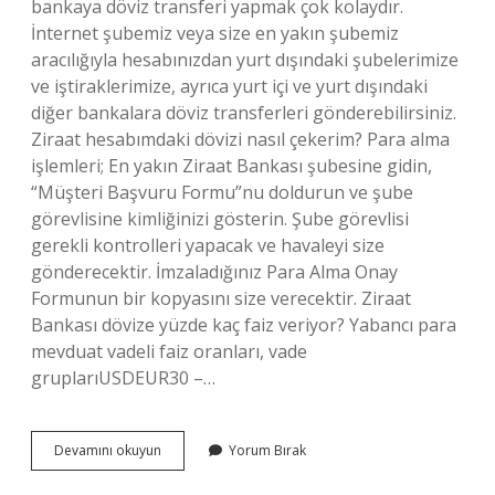
bankaya döviz transferi yapmak çok kolaydır.
İnternet şubemiz veya size en yakın şubemiz
aracılığıyla hesabınızdan yurt dışındaki şubelerimize
ve iştiraklerimize, ayrıca yurt içi ve yurt dışındaki
diğer bankalara döviz transferleri gönderebilirsiniz.
Ziraat hesabımdaki dövizi nasıl çekerim? Para alma
işlemleri; En yakın Ziraat Bankası şubesine gidin,
“Müşteri Başvuru Formu”nu doldurun ve şube
görevlisine kimliğinizi gösterin. Şube görevlisi
gerekli kontrolleri yapacak ve havaleyi size
gönderecektir. İmzaladığınız Para Alma Onay
Formunun bir kopyasını size verecektir. Ziraat
Bankası dövize yüzde kaç faiz veriyor? Yabancı para
mevduat vadeli faiz oranları, vade
gruplarıUSDEUR30 –…
Ziraat
Devamını okuyun
Yorum Bırak
Bankası
Parite