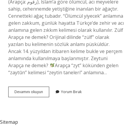
(Arapça: زقوم), İslam’a göre ölümcül, acı meyvelere
sahip, cehennemde yetiştiğine inanılan bir ağaçtır.
Cennetteki ağaç tubadır. “Ölümcül yiyecek” anlamına
gelen zakkum, günlük hayatta Türkçe’de zehir ve acı
anlamına gelen zıkkım kelimesi olarak kullanılır. Zülf
Arapça ne demek? Orijinal dilinde “zülf” olarak
yazılan bu kelimenin sözlük anlamı püsküldür.
Ancak 14. yüzyıldan itibaren kelime bukle ve perçem
anlamında kullanılmaya başlanmıştır. Zeytuni
Arapça ne demek?
Arapça “zyt” kökünden gelen
“zaytūn” kelimesi “zeytin taneleri” anlamına…
Zübde
Devamını okuyun
Yorum Bırak
Arapça
Ne
Demek
Sitemap