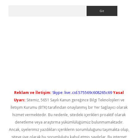
Arama
ndoperabet yeni giriş
Reklam ve İletişim:
Skype: live:.cid.575569c608265c69
Yasal
Uyarı:
Sitemiz, 5651 Sayılı Kanun gereğince Bilgi Teknolojileri ve
İletişim Kurumu (BTK) tarafından onaylanmış bir Yer Sağlayıcı olarak
hizmet vermektedir. Bu nedenle, sitedeki içerikleri proaktif olarak
denetleme veya araştırma yükümlülüğümüz bulunmamaktadır.
Ancak, üyelerimiz yazdıkları içeriklerin sorumluluğunu taşımakta olup,
siteye üye olarak bu sorumluluğu kabul etmiş sayılırlar. Bu internet