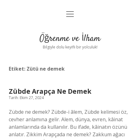
menüyü
Anasayfa
aç
Gizlilik Politikası
Öğrenme ve İlham
Yasal Uyarı
Bilgiyle dolu keyifli bir yolculuk!
Hakkımızda
Etiket:
Zütü ne demek
Zübde Arapça Ne Demek
Tarih: Ekim 27, 2024
Zübde ne demek? Zübde-i âlem, Zübde kelimesi öz,
cevher anlamına gelir. Alem, dünya, evren, kâinat
anlamlarında da kullanılır. Bu ifade, kâinatın özünü
anlatır. Zikkim Arapçada ne demek? Zakkum ağacı