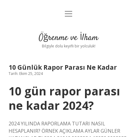
menüyü
Anasayfa
aç
Gizlilik Politikası
Öğrenme ve İlham
Yasal Uyarı
Bilgiyle dolu keyifli bir yolculuk!
Hakkımızda
10 Günlük Rapor Parası Ne Kadar
Tarih: Ekim 25, 2024
10 gün rapor parası
ne kadar 2024?
2024 YILINDA RAPORLAMA TUTARI NASIL
HESAPLANIR? ÖRNEK AÇIKLAMA AYLAR GÜNLER