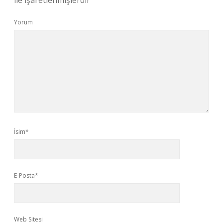
ile işaretlenmişlerdir
Yorum
İsim*
E-Posta*
Web Sitesi