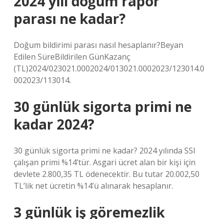
2024 yılı doğum rapor
parası ne kadar?
Doğum bildirimi parası nasıl hesaplanır?Beyan
Edilen SüreBildirilen GünKazanç
(TL)2024/023021.0002024/013021.0002023/123014.0
002023/113014.
30 günlük sigorta primi ne
kadar 2024?
30 günlük sigorta primi ne kadar? 2024 yılında SSI
çalışan primi %14’tür. Asgari ücret alan bir kişi için
devlete 2.800,35 TL ödenecektir. Bu tutar 20.002,50
TL’lik net ücretin %14’ü alınarak hesaplanır.
3 günlük iş göremezlik