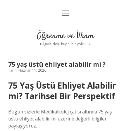
menüyü
Anasayfa
aç
Gizlilik Politikası
Öğrenme ve İlham
Yasal Uyarı
Bilgiyle dolu keyifli bir yolculuk!
Hakkımızda
75 yaş üstü ehliyet alabilir mi ?
Tarih: Haziran 11, 2026
75 Yaş Üstü Ehliyet Alabilir
mi? Tarihsel Bir Perspektif
Bugün sizlerle Medikalkolej çatısı altında 75 yaş
üstü ehliyet alabilir mi üzerine değerli bilgiler
paylaşıyoruz.