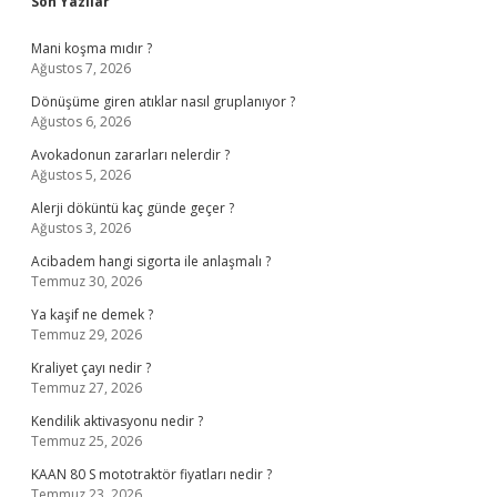
Sidebar
Son Yazılar
Mani koşma mıdır ?
Ağustos 7, 2026
Dönüşüme giren atıklar nasıl gruplanıyor ?
Ağustos 6, 2026
Avokadonun zararları nelerdir ?
Ağustos 5, 2026
Alerji döküntü kaç günde geçer ?
Ağustos 3, 2026
Acibadem hangi sigorta ile anlaşmalı ?
Temmuz 30, 2026
Ya kaşif ne demek ?
Temmuz 29, 2026
Kraliyet çayı nedir ?
Temmuz 27, 2026
Kendilik aktivasyonu nedir ?
Temmuz 25, 2026
KAAN 80 S mototraktör fiyatları nedir ?
Temmuz 23, 2026