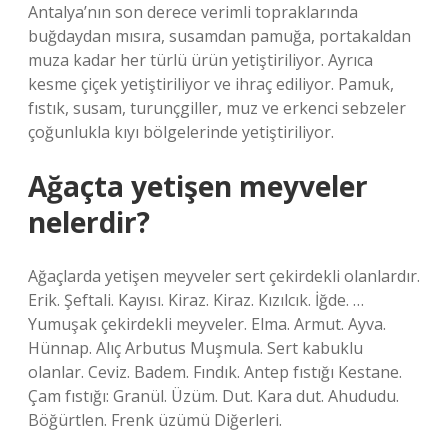
Antalya’nın son derece verimli topraklarında
buğdaydan mısıra, susamdan pamuğa, portakaldan
muza kadar her türlü ürün yetiştiriliyor. Ayrıca
kesme çiçek yetiştiriliyor ve ihraç ediliyor. Pamuk,
fıstık, susam, turunçgiller, muz ve erkenci sebzeler
çoğunlukla kıyı bölgelerinde yetiştiriliyor.
Ağaçta yetişen meyveler
nelerdir?
Ağaçlarda yetişen meyveler sert çekirdekli olanlardır.
Erik. Şeftali. Kayısı. Kiraz. Kiraz. Kızılcık. İğde. …
Yumuşak çekirdekli meyveler. Elma. Armut. Ayva.
Hünnap. Alıç Arbutus Muşmula. Sert kabuklu
olanlar. Ceviz. Badem. Fındık. Antep fıstığı Kestane.
Çam fıstığı: Granül. Üzüm. Dut. Kara dut. Ahududu.
Böğürtlen. Frenk üzümü Diğerleri.