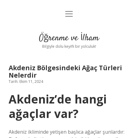
menüyü
Anasayfa
aç
Gizlilik Politikası
Öğrenme ve İlham
Yasal Uyarı
Bilgiyle dolu keyifli bir yolculuk!
Hakkımızda
Akdeniz Bölgesindeki Ağaç Türleri
Nelerdir
Tarih: Ekim 11, 2024
Akdeniz’de hangi
ağaçlar var?
Akdeniz ikliminde yetişen başlıca ağaçlar şunlardır: