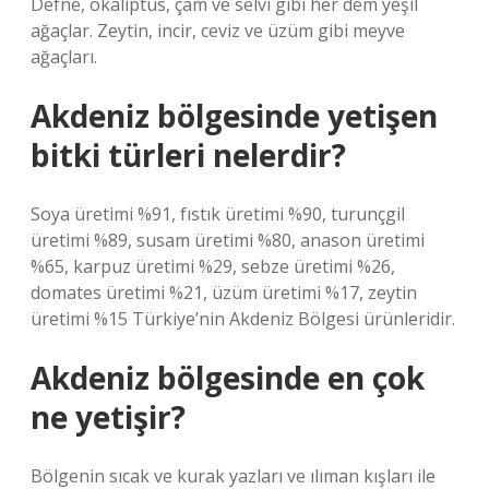
Defne, okaliptüs, çam ve selvi gibi her dem yeşil
ağaçlar. Zeytin, incir, ceviz ve üzüm gibi meyve
ağaçları.
Akdeniz bölgesinde yetişen
bitki türleri nelerdir?
Soya üretimi %91, fıstık üretimi %90, turunçgil
üretimi %89, susam üretimi %80, anason üretimi
%65, karpuz üretimi %29, sebze üretimi %26,
domates üretimi %21, üzüm üretimi %17, zeytin
üretimi %15 Türkiye’nin Akdeniz Bölgesi ürünleridir.
Akdeniz bölgesinde en çok
ne yetişir?
Bölgenin sıcak ve kurak yazları ve ılıman kışları ile