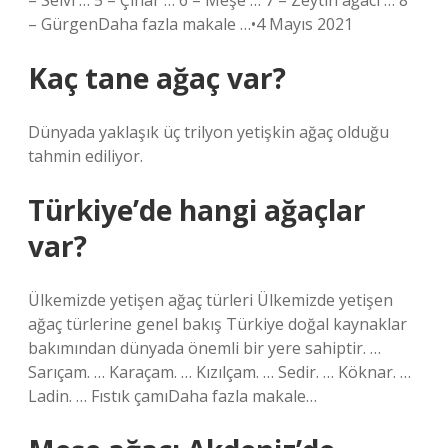
– Selvi … 5 – Çınar … 6 – Meşe … 7 – Zeytin ağacı … 8
– GürgenDaha fazla makale …•4 Mayıs 2021
Kaç tane ağaç var?
Dünyada yaklaşık üç trilyon yetişkin ağaç olduğu
tahmin ediliyor.
Türkiye’de hangi ağaçlar
var?
Ülkemizde yetişen ağaç türleri Ülkemizde yetişen
ağaç türlerine genel bakış Türkiye doğal kaynaklar
bakımından dünyada önemli bir yere sahiptir. …
Sarıçam. … Karaçam. … Kızılçam. … Sedir. … Köknar. …
Ladin. … Fıstık çamıDaha fazla makale…