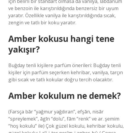
için belirli bir standart olmasa da vanilya, labdanum
ve benzoin ile karıştırıldığında benzersiz bir uyum
yaratır. Özellikle vanilya ile karıştırıldığında sıcak,
zengin ve tatlı bir koku yaratır.
Amber kokusu hangi tene
yakışır?
Buğday tenli kişilere parfüm önerileri: Buğday tenli
kişiler için parfüm seçerken kehribar, vanilya, tarçın
gibi sıcak ve tatlı kokular doğru tercih olacaktır.
Amber kokulum ne demek?
(Farsça bār “yağmur yağdıran”, efşān, nisār
“spreylemek”, āgīn “dolu”, fām “renk” ve ar. şemіm
“hoş kokulu” ile) Çok güzel kokulu, kehribar kokulu,