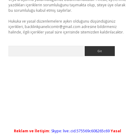
yazdıkları içeriklerin sorumluluğunu taşımakta olup, siteye üye olarak
bu sorumluluğu kabul etmiş sayılırlar.
Hukuka ve yasal düzenlemelere aykırı olduğunu düşündüğünüz
içerikleri,
backlinkpanelicomtr@gmail.com
adresine bildirmeniz
halinde, ilgili içerikler yasal süre içerisinde sitemizden kaldırılacaktır.
Arama
andoperabet yeni giriş
Reklam ve İletişim:
Skype: live:.cid.575569c608265c69
Yasal