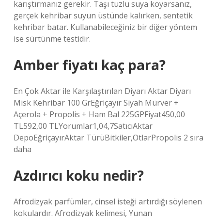
karıştırmanız gerekir. Taşı tuzlu suya koyarsanız,
gerçek kehribar suyun üstünde kalırken, sentetik
kehribar batar. Kullanabileceğiniz bir diğer yöntem
ise sürtünme testidir.
Amber fiyatı kaç para?
En Çok Aktar ile Karşılaştırılan Diyarı Aktar Diyarı
Misk Kehribar 100 GrEğriçayır Siyah Mürver +
Açerola + Propolis + Ham Bal 225GPFiyat450,00
TL592,00 TLYorumlar1,04,7SatıcıAktar
DepoEğriçayırAktar TürüBitkiler,OtlarPropolis 2 sıra
daha
Azdırıcı koku nedir?
Afrodizyak parfümler, cinsel isteği artırdığı söylenen
kokulardır. Afrodizyak kelimesi, Yunan