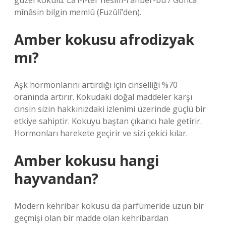
güzel kokulu: La’l-i-ter nesîm-i anber-bû / Gonca
mînâsin bilgin memlû (Fuzûlî’den).
Amber kokusu afrodizyak
mı?
Aşk hormonlarını artırdığı için cinselliği %70
oranında artırır. Kokudaki doğal maddeler karşı
cinsin sizin hakkınızdaki izlenimi üzerinde güçlü bir
etkiye sahiptir. Kokuyu baştan çıkarıcı hale getirir.
Hormonları harekete geçirir ve sizi çekici kılar.
Amber kokusu hangi
hayvandan?
Modern kehribar kokusu da parfümeride uzun bir
geçmişi olan bir madde olan kehribardan