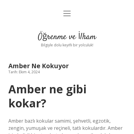
menüyü
Anasayfa
aç
Gizlilik Politikası
Öğrenme ve İlham
Yasal Uyarı
Bilgiyle dolu keyifli bir yolculuk!
Hakkımızda
Amber Ne Kokuyor
Tarih: Ekim 4, 2024
Amber ne gibi
kokar?
Amber bazlı kokular samimi, şehvetli, egzotik,
zengin, yumuşak ve reçineli, tatlı kokulardır. Amber