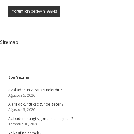
Sitemap
Sidebar
Son Yazılar
Avokadonun zararları nelerdir ?
Ağustos 5, 2026
Alerji döküntü kaç günde geçer ?
Ağustos 3, 2026
Acibadem hangi sigorta ile anlaşmalı ?
Temmuz 30, 2026
Ya kaşif ne demek ?