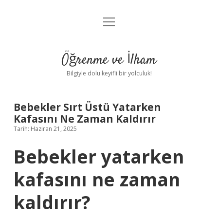
menüyü
Anasayfa
aç
Gizlilik Politikası
Öğrenme ve İlham
Yasal Uyarı
Bilgiyle dolu keyifli bir yolculuk!
Hakkımızda
Bebekler Sırt Üstü Yatarken
Kafasını Ne Zaman Kaldırır
Tarih: Haziran 21, 2025
Bebekler yatarken
kafasını ne zaman
kaldırır?