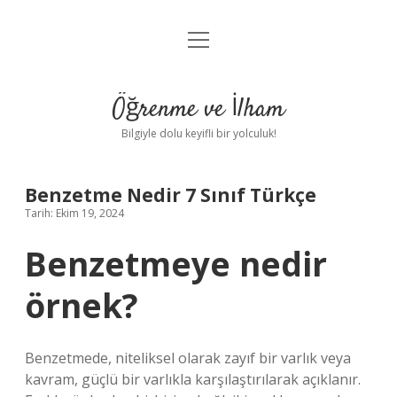
menüyü
Anasayfa
aç
Gizlilik Politikası
Öğrenme ve İlham
Yasal Uyarı
Bilgiyle dolu keyifli bir yolculuk!
Hakkımızda
Benzetme Nedir 7 Sınıf Türkçe
Tarih: Ekim 19, 2024
Benzetmeye nedir
örnek?
Benzetmede, niteliksel olarak zayıf bir varlık veya
kavram, güçlü bir varlıkla karşılaştırılarak açıklanır.