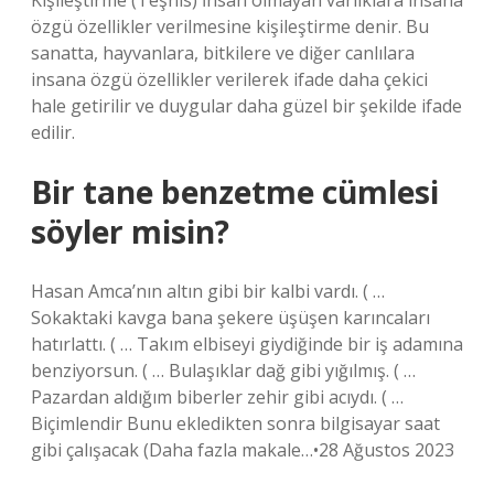
Kişileştirme (Teşhis) İnsan olmayan varlıklara insana
özgü özellikler verilmesine kişileştirme denir. Bu
sanatta, hayvanlara, bitkilere ve diğer canlılara
insana özgü özellikler verilerek ifade daha çekici
hale getirilir ve duygular daha güzel bir şekilde ifade
edilir.
Bir tane benzetme cümlesi
söyler misin?
Hasan Amca’nın altın gibi bir kalbi vardı. ( …
Sokaktaki kavga bana şekere üşüşen karıncaları
hatırlattı. ( … Takım elbiseyi giydiğinde bir iş adamına
benziyorsun. ( … Bulaşıklar dağ gibi yığılmış. ( …
Pazardan aldığım biberler zehir gibi acıydı. ( …
Biçimlendir Bunu ekledikten sonra bilgisayar saat
gibi çalışacak (Daha fazla makale…•28 Ağustos 2023