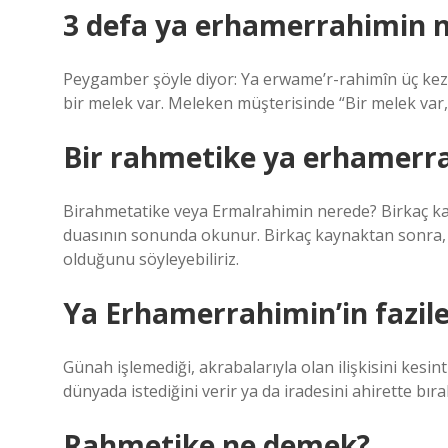
3 defa ya erhamerrahimin 
Peygamber şöyle diyor: Ya erwame’r-rahimîn üç kez
bir melek var. Meleken müşterisinde “Bir melek var,
Bir rahmetike ya erhamerr
Birahmetatike veya Ermalrahimin nerede? Birkaç k
duasının sonunda okunur. Birkaç kaynaktan sonra, 
olduğunu söyleyebiliriz.
Ya Erhamerrahimin’in fazilet
Günah işlemediği, akrabalarıyla olan ilişkisini kesin
dünyada istediğini verir ya da iradesini ahirette bırak
Rahmetike ne demek?