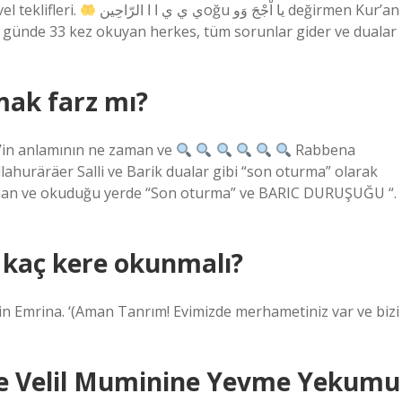
l teklifleri.
ي ي ي ا ا الرّاحِينoğu يا اْجْجَ وَو değirmen Kur’an
ayı günde 33 kez okuyan herkes, tüm sorunlar gider ve dualar
ak farz mı?
’in anlamının ne zaman ve
Rabbena
llahuräräer Salli ve Barik dualar gibi “son oturma” olarak
zaman ve okuduğu yerde “Son oturma” ve BARIC DURUŞUĞU “.
 kaç kere okunmalı?
 Emrina. ‘(Aman Tanrım! Evimizde merhametiniz var ve bizi
yye Velil Muminine Yevme Yekumu