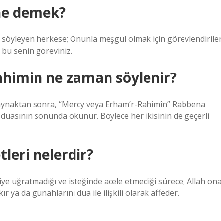
ne demek?
 söyleyen herkese; Onunla meşgul olmak için görevlendirile
 bu senin göreviniz.
ahimin ne zaman söylenir?
aynaktan sonra, “Mercy veya Erham’r-Rahimîn” Rabbena
duasının sonunda okunur. Böylece her ikisinin de geçerli
leri nelerdir?
tiye uğratmadığı ve isteğinde acele etmediği sürece, Allah on
ır ya da günahlarını dua ile ilişkili olarak affeder.