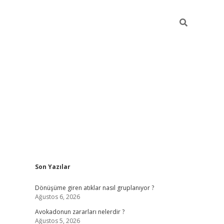
Sidebar
Son Yazılar
grandoperabet yeni giriş
Dönüşüme giren atıklar nasıl gruplanıyor ?
Ağustos 6, 2026
Avokadonun zararları nelerdir ?
Ağustos 5, 2026