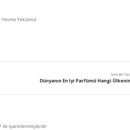
ne Yevme Yekûmul.
Sonraki Yaz
Dünyanın En Iyi Parfümü Hangi Ülkeni
*
ile işaretlenmişlerdir