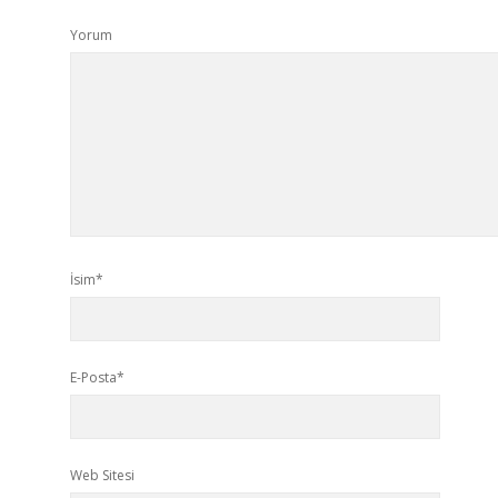
Yorum
İsim*
E-Posta*
Web Sitesi