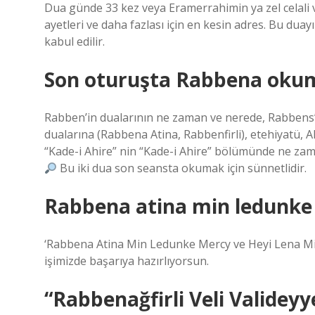
Dua günde 33 kez veya Eramerrahimin ya zel celali ve
ayetleri ve daha fazlası için en kesin adres. Bu du
kabul edilir.
Son oturuşta Rabbena okum
Rabben’in dualarının ne zaman ve nerede, Rabbens
dualarına (Rabbena Atina, Rabbenfirli), etehiyatü, A
“Kade-i Ahire” nin “Kade-i Ahire” bölümünde ne 
Bu iki dua son seansta okumak için sünnetlidir.
Rabbena atina min ledunke
‘Rabbena Atina Min Ledunke Mercy ve Heyi Lena Min
işimizde başarıya hazırlıyorsun.
“Rabbenağfirli Veli Valide