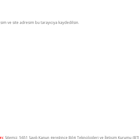
im ve site adresim bu tarayıcıya kaydedilsin.
ı:
Sitemiz, 5651 Sayılı Kanun gereğince Bilgi Teknolojileri ve İletişim Kurumu (B