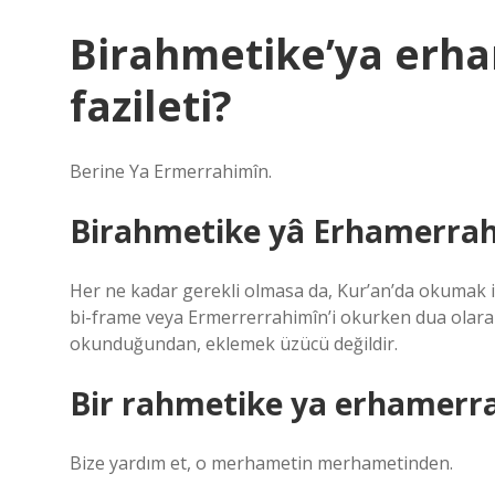
Birahmetike’ya erh
fazileti?
Berine Ya Ermerrahimîn.
Birahmetike yâ Erhamerra
Her ne kadar gerekli olmasa da, Kur’an’da okumak iyi
bi-frame veya Ermerrerrahimîn’i okurken dua olarak
okunduğundan, eklemek üzücü değildir.
Bir rahmetike ya erhamerr
Bize yardım et, o merhametin merhametinden.