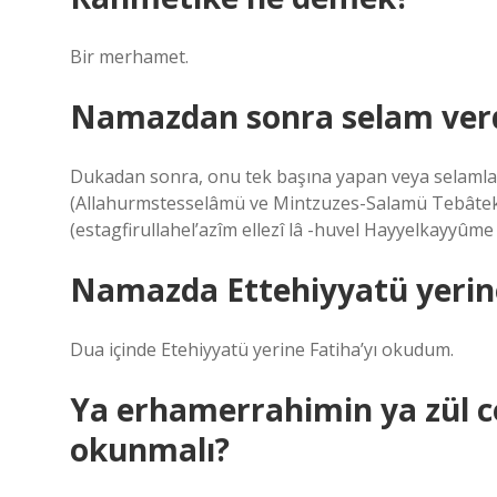
Bir merhamet.
Namazdan sonra selam verd
Dukadan sonra, onu tek başına yapan veya selamla
(Allahurmstesselâmü ve Mintzuzes-Salamü Tebâtekec
(estagfirullahel’azîm ellezî lâ -huvel Hayyelkayyûme
Namazda Ettehiyyatü yerine
Dua içinde Etehiyyatü yerine Fatiha’yı okudum.
Ya erhamerrahimin ya zül ce
okunmalı?