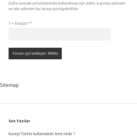
Daha sonraki yorumlarımda kullanılması için adım, e-posta adresim
ve site adresim bu tarayıcıya kaydedilsin.
7 + 8 kaçtır?
*
Sitemap
Sidebar
Son Yazılar
Kuveyt Türk’te kullanılabilir limit nedir ?