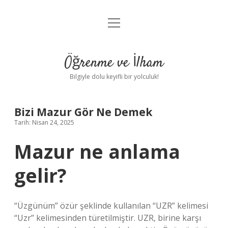
menüyü
Anasayfa
aç
Gizlilik Politikası
Öğrenme ve İlham
Yasal Uyarı
Bilgiyle dolu keyifli bir yolculuk!
Hakkımızda
Bizi Mazur Gör Ne Demek
Tarih: Nisan 24, 2025
Mazur ne anlama
gelir?
“Üzgünüm” özür şeklinde kullanılan “UZR” kelimesi
“Uzr” kelimesinden türetilmiştir. UZR, birine karşı