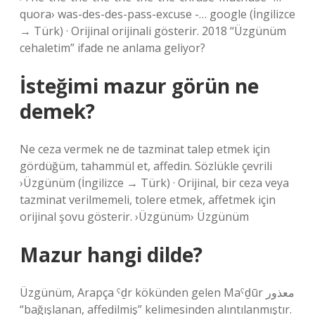
quora› was-des-des-pass-excuse -… google (İngilizce
→ Türk) · Orijinal orijinali gösterir. 2018 “Üzgünüm
cehaletim” ifade ne anlama geliyor?
İsteğimi mazur görün ne
demek?
Ne ceza vermek ne de tazminat talep etmek için
gördüğüm, tahammül et, affedin. Sözlükle çevrili
›Üzgünüm (İngilizce → Türk) · Orijinal, bir ceza veya
tazminat verilmemeli, tolere etmek, affetmek için
orijinal şovu gösterir. ›Üzgünüm› Üzgünüm
Mazur hangi dilde?
Üzgünüm, Arapça ˁḏr kökünden gelen Maˁḏūr معذور
“bağışlanan, affedilmiş” kelimesinden alıntılanmıştır.