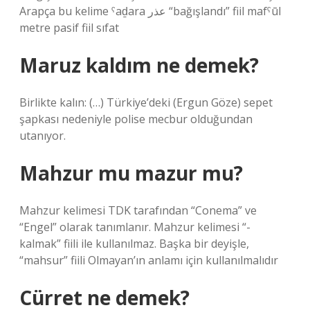
Arapça bu kelime ˁaḏara عذر “bağışlandı” fiil mafˁūl
metre pasif fiil sıfat
Maruz kaldım ne demek?
Birlikte kalın: (…) Türkiye’deki (Ergun Göze) sepet
şapkası nedeniyle polise mecbur olduğundan
utanıyor.
Mahzur mu mazur mu?
Mahzur kelimesi TDK tarafından “Conema” ve
“Engel” olarak tanımlanır. Mahzur kelimesi “-
kalmak” fiili ile kullanılmaz. Başka bir deyişle,
“mahsur” fiili Olmayan’ın anlamı için kullanılmalıdır
Cürret ne demek?