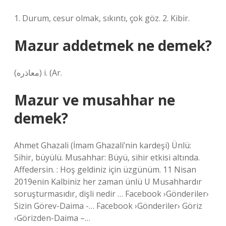
1. Durum, cesur olmak, sıkıntı, çok göz. 2. Kibir.
Mazur addetmek ne demek?
(ﻣﻌﺎﺫﺭﻩ) i. (Ar.
Mazur ve musahhar ne
demek?
Ahmet Ghazali (İmam Ghazali’nin kardeşi) Ünlü:
Sihir, büyülü. Musahhar: Büyü, sihir etkisi altında.
Affedersin. : Hoş geldiniz için üzgünüm. 11 Nisan
2019enin Kalbiniz her zaman ünlü U Musahhardır
soruşturmasıdır, dişli nedir … Facebook ›Gönderiler›
Sizin Görev-Daima -… Facebook ›Gönderiler› Göriz
›Görizden-Daima –…