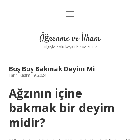
menüyü
Anasayfa
aç
Gizlilik Politikası
Öğrenme ve İlham
Yasal Uyarı
Bilgiyle dolu keyifli bir yolculuk!
Hakkımızda
Boş Boş Bakmak Deyim Mi
Tarih: Kasım 19, 2024
Ağzının içine
bakmak bir deyim
midir?