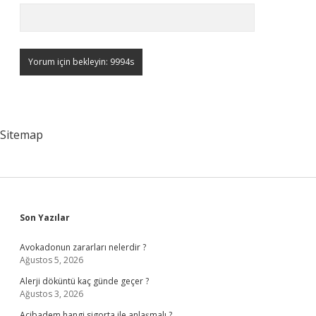
Sitemap
Sidebar
Son Yazılar
Avokadonun zararları nelerdir ?
Ağustos 5, 2026
Alerji döküntü kaç günde geçer ?
Ağustos 3, 2026
Acibadem hangi sigorta ile anlaşmalı ?