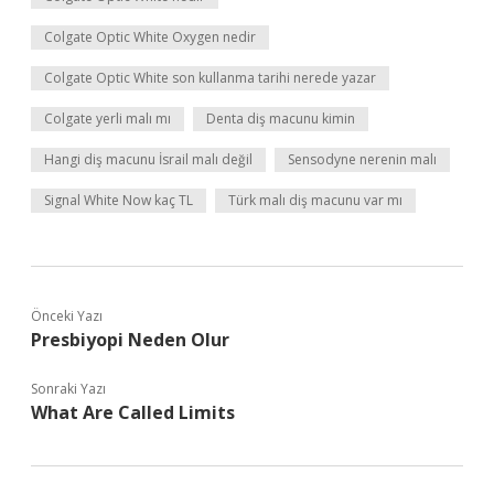
Colgate Optic White Oxygen nedir
Colgate Optic White son kullanma tarihi nerede yazar
Colgate yerli malı mı
Denta diş macunu kimin
Hangi diş macunu İsrail malı değil
Sensodyne nerenin malı
Signal White Now kaç TL
Türk malı diş macunu var mı
Önceki Yazı
Presbiyopi Neden Olur
Sonraki Yazı
What Are Called Limits