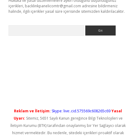
Hukuka ve yasal düzenlemelere aykırı olduğunu düşündüğünüz
içerikleri,
backlinkpanelicomtr@gmail.com
adresine bildirmeniz
halinde, ilgili içerikler yasal süre içerisinde sitemizden kaldırılacaktır.
Arama
randoperabet yeni giriş
Reklam ve İletişim:
Skype: live:.cid.575569c608265c69
Yasal
Uyarı:
Sitemiz, 5651 Sayılı Kanun gereğince Bilgi Teknolojileri ve
İletişim Kurumu (BTK) tarafından onaylanmış bir Yer Sağlayıcı olarak
hizmet vermektedir. Bu nedenle, sitedeki içerikleri proaktif olarak