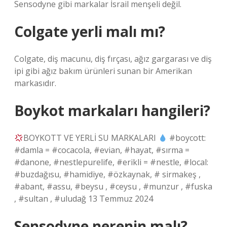
Sensodyne gibi markalar İsrail menşeli değil.
Colgate yerli malı mı?
Colgate, diş macunu, diş fırçası, ağız gargarası ve diş
ipi gibi ağız bakım ürünleri sunan bir Amerikan
markasıdır.
Boykot markaları hangileri?
BOYKOTT VE YERLİ SU MARKALARI
#boycott:
#damla = #cocacola, #evian, #hayat, #sırma =
#danone, #nestlepurelife, #erikli = #nestle, #local:
#buzdağısu, #hamidiye, #özkaynak, # sirmakeş ,
#abant, #assu, #beysu , #ceysu , #munzur , #fuska
, #sultan , #uludağ 13 Temmuz 2024
Sensodyne nerenin malı?