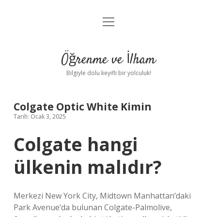
menüyü
Anasayfa
aç
Gizlilik Politikası
Öğrenme ve İlham
Yasal Uyarı
Bilgiyle dolu keyifli bir yolculuk!
Hakkımızda
Colgate Optic White Kimin
Tarih: Ocak 3, 2025
Colgate hangi
ülkenin malıdır?
Merkezi New York City, Midtown Manhattan’daki
Park Avenue’da bulunan Colgate-Palmolive,