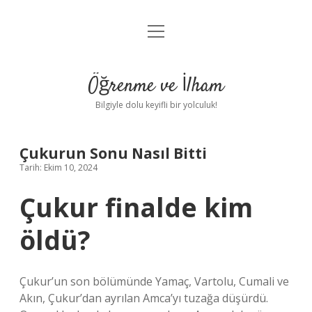
menüyü
Anasayfa
aç
Gizlilik Politikası
Öğrenme ve İlham
Yasal Uyarı
Bilgiyle dolu keyifli bir yolculuk!
Hakkımızda
Çukurun Sonu Nasıl Bitti
Tarih: Ekim 10, 2024
Çukur finalde kim
öldü?
Çukur’un son bölümünde Yamaç, Vartolu, Cumali ve
Akın, Çukur’dan ayrılan Amca’yı tuzağa düşürdü.