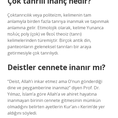
Çok tanrılı inanç nedir?
Çoktanrıcılık veya politeizm, kelimenin tam
anlamıyla birden fazla tanrıya inanmak ve tapınmak
anlamına gelir. Etimolojik olarak, kelime Yunanca
πολύς poly (çok) ve θεοί theoiz (tanrı)
kelimelerinden türemiştir. Birçok antik din,
panteonların geleneksel tanrıları bir araya
getirmesiyle çok tanrılıydı.
Deistler cennete inanır mı?
“Deist, Allah’ı inkar etmez ama O’nun gönderdiği
dine ve peygamberine inanmaz” diyen Prof. Dr.
Yılmaz, İslam’a göre Allah’a ve ahiret hayatına
inanmayan birinin cennete gitmesinin mümkün
olmadığını belirten ayetlerin Kur’an-ı Kerim’de yer
aldığını söyledi.