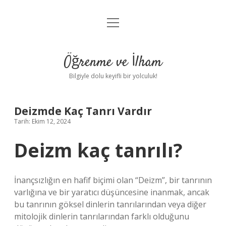
menüyü
Anasayfa
aç
Gizlilik Politikası
Öğrenme ve İlham
Yasal Uyarı
Bilgiyle dolu keyifli bir yolculuk!
Hakkımızda
Deizmde Kaç Tanrı Vardır
Tarih: Ekim 12, 2024
Deizm kaç tanrılı?
İnançsızlığın en hafif biçimi olan “Deizm”, bir tanrının
varlığına ve bir yaratıcı düşüncesine inanmak, ancak
bu tanrının göksel dinlerin tanrılarından veya diğer
mitolojik dinlerin tanrılarından farklı olduğunu