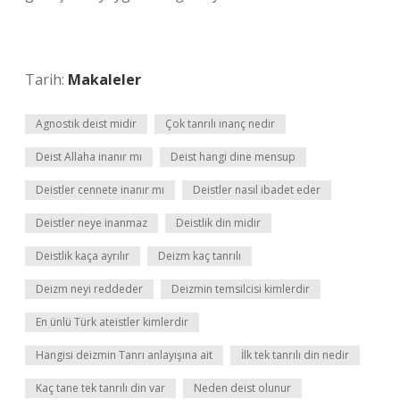
Tarih:
Makaleler
Agnostik deist midir
Çok tanrılı inanç nedir
Deist Allaha inanır mı
Deist hangi dine mensup
Deistler cennete inanır mı
Deistler nasıl ibadet eder
Deistler neye inanmaz
Deistlik din midir
Deistlik kaça ayrılır
Deizm kaç tanrılı
Deizm neyi reddeder
Deizmin temsilcisi kimlerdir
En ünlü Türk ateistler kimlerdir
Hangisi deizmin Tanrı anlayışına ait
İlk tek tanrılı din nedir
Kaç tane tek tanrılı din var
Neden deist olunur