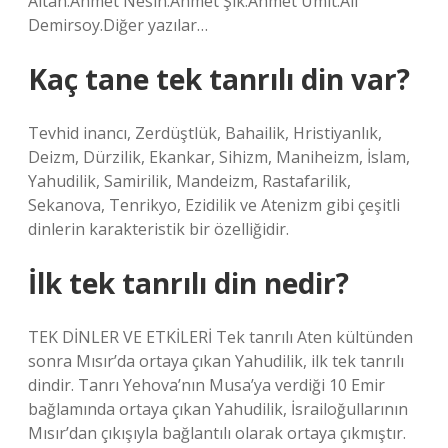
Altan.Ahmet Nesin.Ahmet Şık.Ahmet Ümit.Ali
Demirsoy.Diğer yazılar…
Kaç tane tek tanrılı din var?
Tevhid inancı, Zerdüştlük, Bahailik, Hristiyanlık,
Deizm, Dürzilik, Ekankar, Sihizm, Maniheizm, İslam,
Yahudilik, Samirilik, Mandeizm, Rastafarilik,
Sekanova, Tenrikyo, Ezidilik ve Atenizm gibi çeşitli
dinlerin karakteristik bir özelliğidir.
İlk tek tanrılı din nedir?
TEK DİNLER VE ETKİLERİ Tek tanrılı Aten kültünden
sonra Mısır’da ortaya çıkan Yahudilik, ilk tek tanrılı
dindir. Tanrı Yehova’nın Musa’ya verdiği 10 Emir
bağlamında ortaya çıkan Yahudilik, İsrailoğullarının
Mısır’dan çıkışıyla bağlantılı olarak ortaya çıkmıştır.