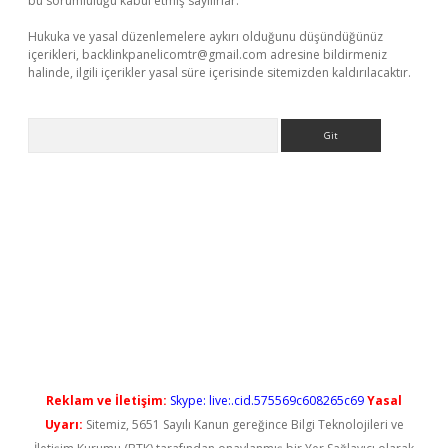
bu sorumluluğu kabul etmiş sayılırlar.
Hukuka ve yasal düzenlemelere aykırı olduğunu düşündüğünüz
içerikleri,
backlinkpanelicomtr@gmail.com
adresine bildirmeniz
halinde, ilgili içerikler yasal süre içerisinde sitemizden kaldırılacaktır.
Arama
randoperabet yeni giriş
Reklam ve İletişim:
Skype: live:.cid.575569c608265c69
Yasal
Uyarı:
Sitemiz, 5651 Sayılı Kanun gereğince Bilgi Teknolojileri ve