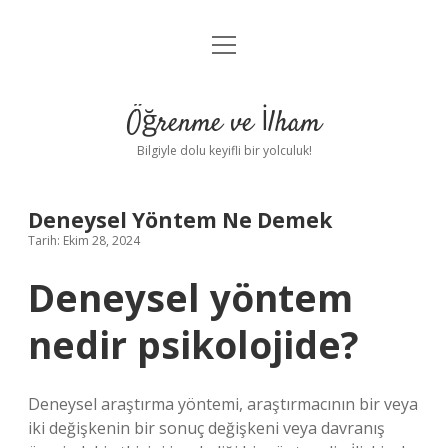
menüyü
Anasayfa
aç
Gizlilik Politikası
Öğrenme ve İlham
Yasal Uyarı
Bilgiyle dolu keyifli bir yolculuk!
Hakkımızda
Deneysel Yöntem Ne Demek
Tarih: Ekim 28, 2024
Deneysel yöntem
nedir psikolojide?
Deneysel araştırma yöntemi, araştırmacının bir veya
iki değişkenin bir sonuç değişkeni veya davranış