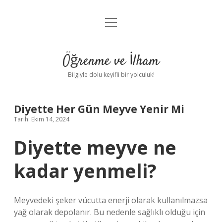
menüyü
Anasayfa
aç
Gizlilik Politikası
Öğrenme ve İlham
Yasal Uyarı
Bilgiyle dolu keyifli bir yolculuk!
Hakkımızda
Diyette Her Gün Meyve Yenir Mi
Tarih: Ekim 14, 2024
Diyette meyve ne
kadar yenmeli?
Meyvedeki şeker vücutta enerji olarak kullanılmazsa
yağ olarak depolanır. Bu nedenle sağlıklı olduğu için