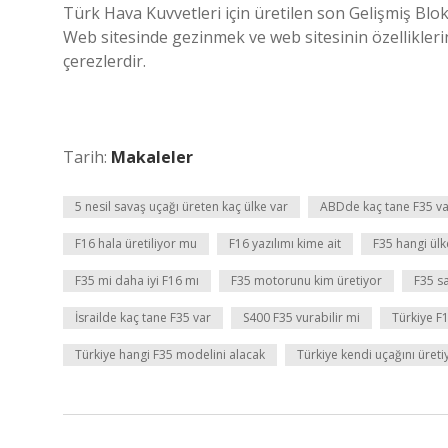
Türk Hava Kuvvetleri için üretilen son Gelişmiş Blo
Web sitesinde gezinmek ve web sitesinin özellikleri
çerezlerdir.
Tarih:
Makaleler
5 nesil savaş uçağı üreten kaç ülke var
ABDde kaç tane F35 va
F16 hala üretiliyor mu
F16 yazılımı kime ait
F35 hangi ülk
F35 mi daha iyi F16 mı
F35 motorunu kim üretiyor
F35 sa
İsrailde kaç tane F35 var
S400 F35 vurabilir mi
Türkiye F
Türkiye hangi F35 modelini alacak
Türkiye kendi uçağını üret