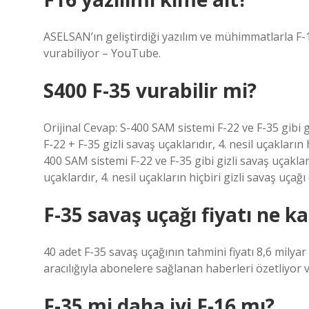
ASELSAN’ın geliştirdiği yazılım ve mühimmatlarla F-16
vurabiliyor – YouTube.
S400 F-35 vurabilir mi?
Orijinal Cevap: S-400 SAM sistemi F-22 ve F-35 gibi giz
F-22 + F-35 gizli savaş uçaklarıdır, 4. nesil uçakların 
400 SAM sistemi F-22 ve F-35 gibi gizli savaş uçakların
uçaklardır, 4. nesil uçakların hiçbiri gizli savaş uçağı 
F-35 savaş uçağı fiyatı ne k
40 adet F-35 savaş uçağının tahmini fiyatı 8,6 milya
aracılığıyla abonelere sağlanan haberleri özetliyor v
F-35 mi daha iyi F-16 mı?