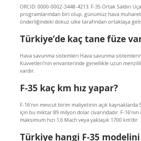
ORCID: 0000-0002-3448-4213. F-35 Ortak Saldırı Uça
programlarından biri olup, günümüz hava muharebe
önderliğindeki dokuz ülke tarafından ortaklaşa gelişt
Türkiye’de kaç tane füze va
Hava savunma sistemleri Hava savunma sistemlerini
Kuvvetleri’nin envanterinde genellikle uzun menzill
vardır.
F-35 kaç km hız yapar?
F-16’nın mevcut birim maliyetinin açık kaynaklarda 
için bu miktar 89 milyon dolar civarındadır. F-16’nı
maksimum hızı 1.6 Mach veya yaklaşık 1700 km’dir.
Türkiye hangi F-35 modelini