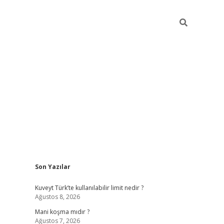
Sidebar
Son Yazılar
grandoperabet yeni giriş
Kuveyt Türk’te kullanılabilir limit nedir ?
Ağustos 8, 2026
Mani koşma mıdır ?
Ağustos 7, 2026