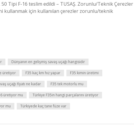
k 50 Tipi F-16 teslim edildi – TUSAŞ. Zorunlu/Teknik Çerezler
ni kullanmak için kullanılan çerezler zorunlu/teknik
r
Dünyanın en gelişmiş savaş uçağı hangisidir
e üretiyor
F35 kaç km hız yapar
F35 kimin üretimi
vaş uçağı fiyatı ne kadar
F35 tek motorlu mu
16 üretiyor mu
Türkiye F35in hangi parçalarını üretiyor
iyor mu
Türkiyede kaç tane füze var