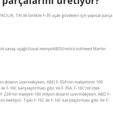
 parçalarını üretiyor?
ILIK, TAI ile birlikte F-35 uçak gövdeleri için yapısal parça
gizli savaş uçağıUlusal menşeiABDÜreticiLockheed Martin
yon doların üzerindeyken, ABD F-35A’nın maliyetinin 100
ile F-16C karşılaştırması gibi. Ve F-35A, F-16C’nin (tek
 F-22A’nın maliyeti 160 milyon doların üzerindeyken, ABD F-
ı bekliyor. Tıpkı F-15C ile F-16C karşılaştırması gibi. Ve F-