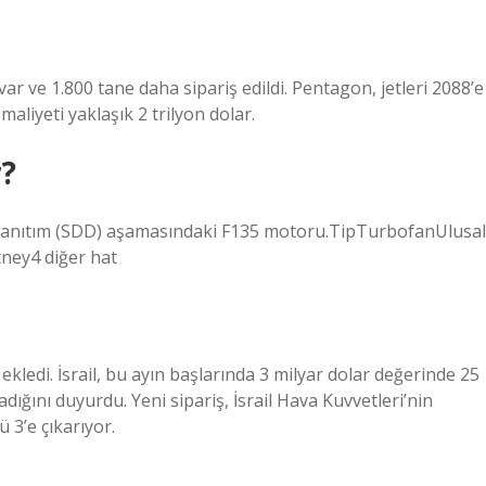
 ve 1.800 tane daha sipariş edildi. Pentagon, jetleri 2088’e
aliyeti yaklaşık 2 trilyon dolar.
r?
 Tanıtım (SDD) aşamasındaki F135 motoru.TipTurbofanUlusal
tney4 diğer hat
ekledi. İsrail, bu ayın başlarında 3 milyar dolar değerinde 25
dığını duyurdu. Yeni sipariş, İsrail Hava Kuvvetleri’nin
 3’e çıkarıyor.