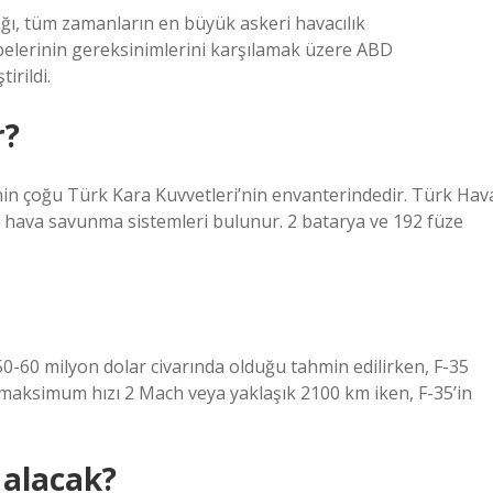
ğı, tüm zamanların en büyük askeri havacılık
lerinin gereksinimlerini karşılamak üzere ABD
irildi.
r?
n çoğu Türk Kara Kuvvetleri’nin envanterindedir. Türk Hav
i hava savunma sistemleri bulunur. 2 batarya ve 192 füze
50-60 milyon dolar civarında olduğu tahmin edilirken, F-35
n maksimum hızı 2 Mach veya yaklaşık 2100 km iken, F-35’in
 alacak?