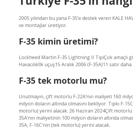
Türkiye F-35’in hangi
2005 yılından bu yana F-35’e destek veren KALE HAVAC
ve montajlar üretiyor.
F-35 kimin üretimi?
Lockheed Martin F-35 Lightning II TipiÇok amaçlı 
Havacılıkİlk uçuş15 Aralık 2006 (F-35A)11 satır daha
F-35 tek motorlu mu?
Unutmayın, çift motorlu F-22A’nın maliyeti 160 mil
milyon doların altında olmasını bekliyor. Tıpkı F-15C 
motorlu) yerini alacak. 26 Haziran 2024Çift motorlu
35A’nın maliyetinin 100 milyon doların altında olmasın
35A, F-16C’nin (tek motorlu) yerini alacak.