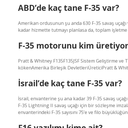
ABD’de kaç tane F-35 var?
Amerikan ordusunun şu anda 630 F-35 savaş uçağı var
kadar hizmette tutmayı planlasa da, toplam işletme m
F-35 motorunu kim üretiyo
Pratt & Whitney F135F135JSF Sistem Geliştirme ve
kökenAmerika Birleşik DevletleriÜreticiPratt & Whi
İsrail’de kaç tane F-35 var?
İsrail, envanterine şu ana kadar 39 F-35 savaş uçağı 
F-35 Lightning II savaş uçağı için bir sözleşme imzala
envanterindeki F-35 sayısını 75’e ve filo büyüklüğünü
F16 yazılımı kime ait?