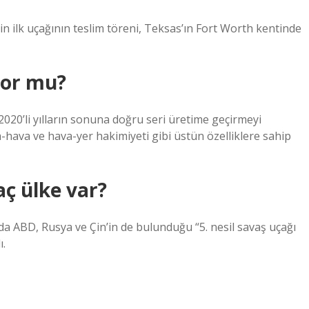
n ilk uçağının teslim töreni, Teksas’ın Fort Worth kentinde
yor mu?
 2020’li yılların sonuna doğru seri üretime geçirmeyi
hava ve hava-yer hakimiyeti gibi üstün özelliklere sahip
aç ülke var?
nda ABD, Rusya ve Çin’in de bulunduğu “5. nesil savaş uçağı
ı.