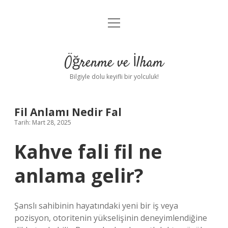
menüyü
Anasayfa
aç
Gizlilik Politikası
Öğrenme ve İlham
Yasal Uyarı
Bilgiyle dolu keyifli bir yolculuk!
Hakkımızda
Fil Anlamı Nedir Fal
Tarih: Mart 28, 2025
Kahve fali fil ne
anlama gelir?
Şanslı sahibinin hayatındaki yeni bir iş veya
pozisyon, otoritenin yükselişinin deneyimlendiğine