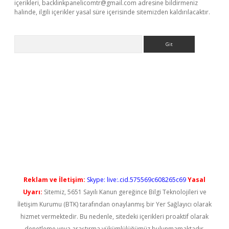
içerikleri,
backlinkpanelicomtr@gmail.com
adresine bildirmeniz
halinde, ilgili içerikler yasal süre içerisinde sitemizden kaldırılacaktır.
Arama
randoperabet yeni giriş
Reklam ve İletişim:
Skype: live:.cid.575569c608265c69
Yasal
Uyarı:
Sitemiz, 5651 Sayılı Kanun gereğince Bilgi Teknolojileri ve
İletişim Kurumu (BTK) tarafından onaylanmış bir Yer Sağlayıcı olarak
hizmet vermektedir. Bu nedenle, sitedeki içerikleri proaktif olarak
denetleme veya araştırma yükümlülüğümüz bulunmamaktadır.