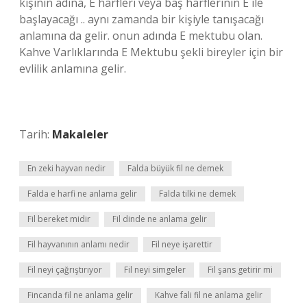
kişinin adına, E harfleri veya baş harflerinin E ile
başlayacağı .. aynı zamanda bir kişiyle tanışacağı
anlamına da gelir. onun adında E mektubu olan.
Kahve Varlıklarında E Mektubu şekli bireyler için bir
evlilik anlamına gelir.
Tarih:
Makaleler
En zeki hayvan nedir
Falda büyük fil ne demek
Falda e harfi ne anlama gelir
Falda tilki ne demek
Fil bereket midir
Fil dinde ne anlama gelir
Fil hayvanının anlamı nedir
Fil neye işarettir
Fil neyi çağrıştırıyor
Fil neyi simgeler
Fil şans getirir mi
Fincanda fil ne anlama gelir
Kahve fali fil ne anlama gelir