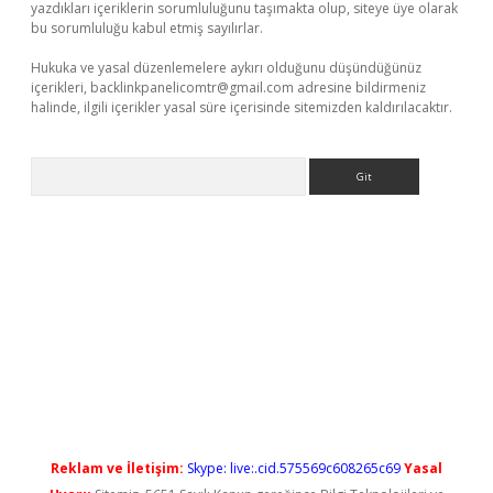
yazdıkları içeriklerin sorumluluğunu taşımakta olup, siteye üye olarak
bu sorumluluğu kabul etmiş sayılırlar.
Hukuka ve yasal düzenlemelere aykırı olduğunu düşündüğünüz
içerikleri,
backlinkpanelicomtr@gmail.com
adresine bildirmeniz
halinde, ilgili içerikler yasal süre içerisinde sitemizden kaldırılacaktır.
Arama
grandoperabet yeni giriş
Reklam ve İletişim:
Skype: live:.cid.575569c608265c69
Yasal