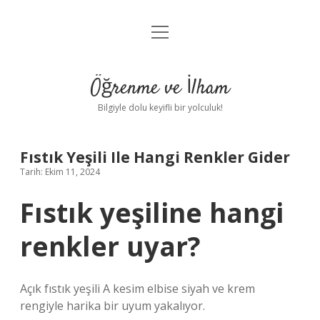
menüyü
Anasayfa
aç
Gizlilik Politikası
Öğrenme ve İlham
Yasal Uyarı
Bilgiyle dolu keyifli bir yolculuk!
Hakkımızda
Fıstık Yeşili Ile Hangi Renkler Gider
Tarih: Ekim 11, 2024
Fıstık yeşiline hangi
renkler uyar?
Açık fıstık yeşili A kesim elbise siyah ve krem ​​
rengiyle harika bir uyum yakalıyor.