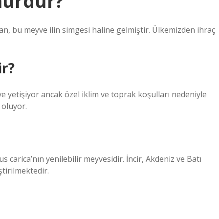
şhurdur?
dan, bu meyve ilin simgesi haline gelmiştir. Ülkemizden ihraç
ir?
ve yetişiyor ancak özel iklim ve toprak koşulları nedeniyle
 oluyor.
s carica’nın yenilebilir meyvesidir. İncir, Akdeniz ve Batı
ştirilmektedir.