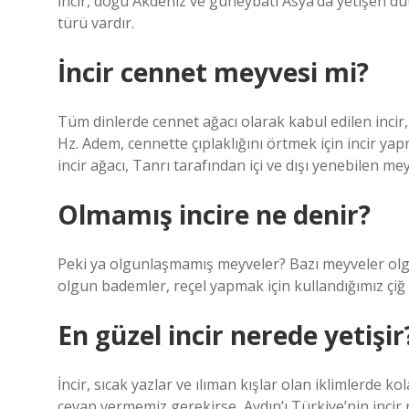
İncir, doğu Akdeniz ve güneybatı Asya’da yetişen dut
türü vardır.
İncir cennet meyvesi mi?
Tüm dinlerde cennet ağacı olarak kabul edilen incir
Hz. Adem, cennette çıplaklığını örtmek için incir yap
incir ağacı, Tanrı tarafından içi ve dışı yenebilen mey
Olmamış incire ne denir?
Peki ya olgunlaşmamış meyveler? Bazı meyveler olg
olgun bademler, reçel yapmak için kullandığımız çiğ
En güzel incir nerede yetişir
İncir, sıcak yazlar ve ılıman kışlar olan iklimlerde ko
cevap vermemiz gerekirse, Aydın’ı Türkiye’nin inc