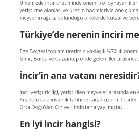
Ülkemizde incir üretiminde önemli rol oynayan iller Ay
yetiştirme alanları ve üretim hacimleriyle öne çıkmak
meyvenin ağacı, bulunduğu ülkelerde kutsal ve bereke
Türkiye’de nerenin inciri m
Ege Bölgesi toplam üretimin yaklaşık %76’lık önemli 
İzmir, Bursa ve Gaziantep önde gelen iller arasındadı
İncir’in ana vatanı neresidir
İncir yetiştiriciliği, yetiştirilen meyveler arasında 
Anadolu’daki insanlık tarihine kadar uzanır. İncirle
Orta Doğu’dan Çin ve Hindistan’a yayılmıştır.
En iyi incir hangisi?