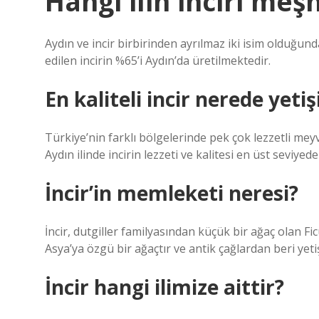
Hangi ilin inciri me
Aydın ve incir birbirinden ayrılmaz iki isim olduğun
edilen incirin %65’i Aydın’da üretilmektedir.
En kaliteli incir nerede yetiş
Türkiye’nin farklı bölgelerinde pek çok lezzetli mey
Aydın ilinde incirin lezzeti ve kalitesi en üst seviyede
İncir’in memleketi neresi?
İncir, dutgiller familyasından küçük bir ağaç olan Ficu
Asya’ya özgü bir ağaçtır ve antik çağlardan beri yeti
İncir hangi ilimize aittir?