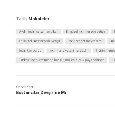
Tarih:
Makaleler
Aydın inciri ne zaman çıkar
En güzel incir nerede yetişir
E
En kaliteli incir nerede yetişir
İncir cennet meyvesi mi
İnc
İnciri kim buldu
İncirin ana vatanı neresidir
İncirin memle
Türkiye incir üretiminde hangi ilimiz en büyük paya sahiptir
T
Önceki Yazı
Bostancılar Devşirme Mi