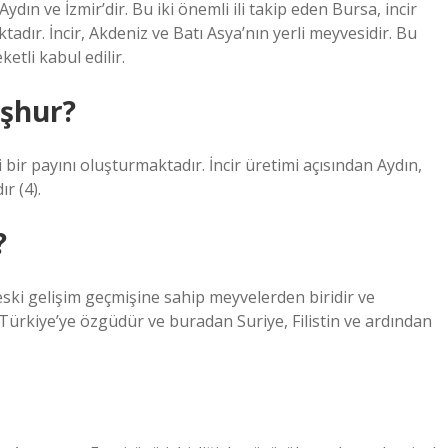
dın ve İzmir’dir. Bu iki önemli ili takip eden Bursa, incir
tadır. İncir, Akdeniz ve Batı Asya’nın yerli meyvesidir. Bu
tli kabul edilir.
eşhur?
bir payını oluşturmaktadır. İncir üretimi açısından Aydın,
r (4).
?
en eski gelişim geçmişine sahip meyvelerden biridir ve
r Türkiye’ye özgüdür ve buradan Suriye, Filistin ve ardından