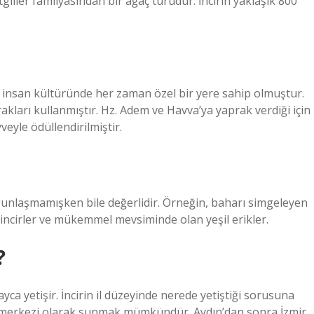
giller familyasından bir ağaç türüdür. İncirin yaklaşık 800
, insan kültüründe her zaman özel bir yere sahip olmuştur.
rakları kullanmıştır. Hz. Adem ve Havva’ya yaprak verdiği için
veyle ödüllendirilmiştir.
unlaşmamışken bile değerlidir. Örneğin, baharı simgeleyen
 incirler ve mükemmel mevsiminde olan yeşil erikler.
?
layca yetişir. İncirin il düzeyinde nerede yetiştiği sorusuna
ir merkezi olarak sunmak mümkündür. Aydın’dan sonra İzmir