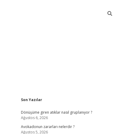
Sidebar
Son Yazılar
grandoperabet yeni giriş
Dönüşüme giren atıklar nasıl gruplanıyor ?
Ağustos 6, 2026
Avokadonun zararları nelerdir ?
Ağustos 5, 2026