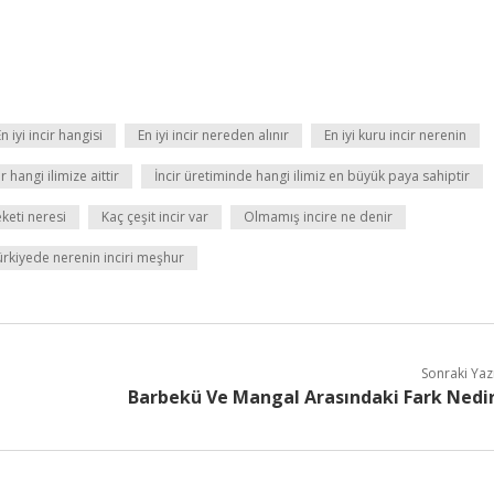
n iyi incir hangisi
En iyi incir nereden alınır
En iyi kuru incir nerenin
ir hangi ilimize aittir
İncir üretiminde hangi ilimiz en büyük paya sahiptir
keti neresi
Kaç çeşit incir var
Olmamış incire ne denir
ürkiyede nerenin inciri meşhur
Sonraki Yaz
Barbekü Ve Mangal Arasındaki Fark Nedi