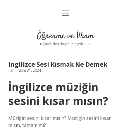
menüyü
Anasayfa
aç
Gizlilik Politikası
Öğrenme ve İlham
Yasal Uyarı
Bilgiyle dolu keyifli bir yolculuk!
Hakkımızda
Ingilizce Sesi Kısmak Ne Demek
Tarih: Ekim 31, 2024
İngilizce müziğin
sesini kısar mısın?
Müziğin sesini kısar mısın? Müziğin sesini kısar
mısın, tamam mı?