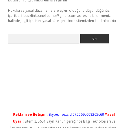
bu sorumluluğu kabul etmiş sayılırlar.
Hukuka ve yasal düzenlemelere aykırı olduğunu düşündüğünüz
içerikleri,
backlinkpanelicomtr@gmail.com
adresine bildirmeniz
halinde, ilgili içerikler yasal süre içerisinde sitemizden kaldırılacaktır.
Arama
riş
Reklam ve İletişim:
Skype: live:.cid.575569c608265c69
Yasal
Uyarı:
Sitemiz, 5651 Sayılı Kanun gereğince Bilgi Teknolojileri ve