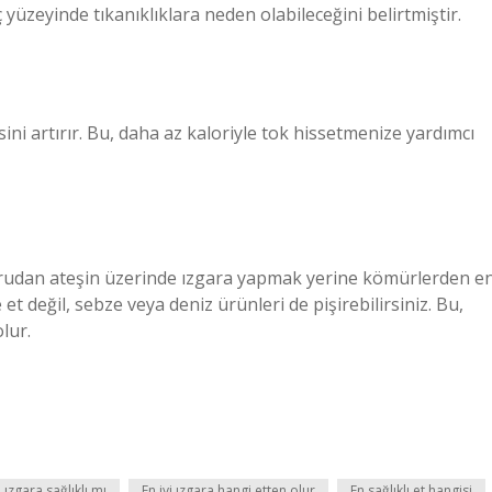
üzeyinde tıkanıklıklara neden olabileceğini belirtmiştir.
ssini artırır. Bu, daha az kaloriyle tok hissetmenize yardımcı
ğrudan ateşin üzerinde ızgara yapmak yerine kömürlerden e
et değil, sebze veya deniz ürünleri de pişirebilirsiniz. Bu,
lur.
zgara sağlıklı mı
En iyi ızgara hangi etten olur
En sağlıklı et hangisi