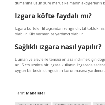
dumanına uzun süre maruz kalmanın akciğerlerin iç y
Izgara köfte faydalı mı?
Izgara köfteler lif açısından zengindir. Lif tokluk hi
olabilir. Kilo vermenize yardımcı olabilir.
Sağlıklı ızgara nasıl yapılır?
Duman ve alevlerle teması en aza indirmek için do
az 15 cm uzakta bir ızgara kullanın. Izgarada sadece 
uygun bir besin dengesinin korunmasına yardımcı o
Tarih:
Makaleler
Diyete mangal yenir mi
Diyette ızgara et yenir mi
Döküm ı