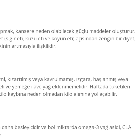
 yapmak, kansere neden olabilecek güçlü maddeler oluşturur.
 (sığır eti, kuzu eti ve koyun eti) açısından zengin bir diyet,
nin artmasıyla ilişkilidir.
timi, kızartılmış veya kavrulmamış, ızgara, haşlanmış veya
ilmeli ve yemeğe ilave yağ eklenmemelidir. Haftada tüketilen
kilo kaybına neden olmadan kilo alımına yol açabilir.
en daha besleyicidir ve bol miktarda omega-3 yağ asidi, CLA
r.