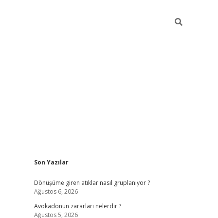
Sidebar
Son Yazılar
grandoperabet yeni giriş
Dönüşüme giren atıklar nasıl gruplanıyor ?
Ağustos 6, 2026
Avokadonun zararları nelerdir ?
Ağustos 5, 2026