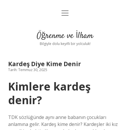
menüyü
Anasayfa
aç
Gizlilik Politikası
Öğrenme ve İlham
Yasal Uyarı
Bilgiyle dolu keyifli bir yolculuk!
Hakkımızda
Kardeş Diye Kime Denir
Tarih: Temmuz 30, 2025
Kimlere kardeş
denir?
TDK sözlüğünde aynı anne babanın çocukları
anlamına gelir. Kardeş kime denir? Kardeşler iki kız