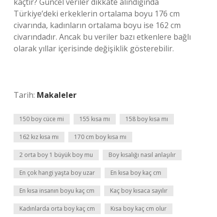
kaçtır? Güncel veriler dikkate alındığında
Türkiye’deki erkeklerin ortalama boyu 176 cm
civarında, kadınların ortalama boyu ise 162 cm
civarındadır. Ancak bu veriler bazı etkenlere bağlı
olarak yıllar içerisinde değişiklik gösterebilir.
Tarih:
Makaleler
150 boy cüce mi
155 kısa mı
158 boy kısa mı
162 kız kısa mı
170 cm boy kısa mı
2 orta boy 1 büyük boy mu
Boy kısalığı nasıl anlaşılır
En çok hangi yaşta boy uzar
En kısa boy kaç cm
En kısa insanın boyu kaç cm
Kaç boy kısaca sayılır
Kadınlarda orta boy kaç cm
Kısa boy kaç cm olur