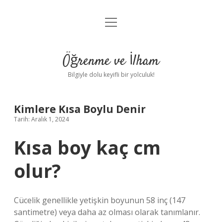
menüyü
Anasayfa
aç
Gizlilik Politikası
Öğrenme ve İlham
Yasal Uyarı
Bilgiyle dolu keyifli bir yolculuk!
Hakkımızda
Kimlere Kısa Boylu Denir
Tarih: Aralık 1, 2024
Kısa boy kaç cm
olur?
Cücelik genellikle yetişkin boyunun 58 inç (147
santimetre) veya daha az olması olarak tanımlanır.