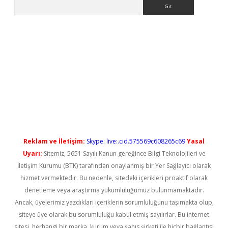
Arama
randoperabet yeni giriş
Reklam ve İletişim:
Skype: live:.cid.575569c608265c69
Yasal
Uyarı:
Sitemiz, 5651 Sayılı Kanun gereğince Bilgi Teknolojileri ve
İletişim Kurumu (BTK) tarafından onaylanmış bir Yer Sağlayıcı olarak
hizmet vermektedir. Bu nedenle, sitedeki içerikleri proaktif olarak
denetleme veya araştırma yükümlülüğümüz bulunmamaktadır.
Ancak, üyelerimiz yazdıkları içeriklerin sorumluluğunu taşımakta olup,
siteye üye olarak bu sorumluluğu kabul etmiş sayılırlar. Bu internet
sitesi, herhangi bir marka, kurum veya şahıs şirketi ile hiçbir bağlantısı