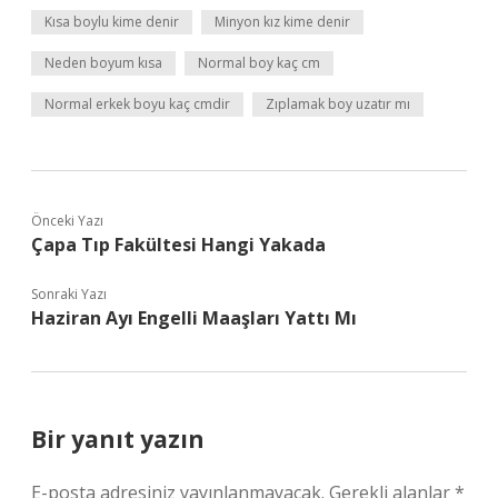
Kısa boylu kime denir
Minyon kız kime denir
Neden boyum kısa
Normal boy kaç cm
Normal erkek boyu kaç cmdir
Zıplamak boy uzatır mı
Önceki Yazı
Çapa Tıp Fakültesi Hangi Yakada
Sonraki Yazı
Haziran Ayı Engelli Maaşları Yattı Mı
Bir yanıt yazın
E-posta adresiniz yayınlanmayacak.
Gerekli alanlar
*