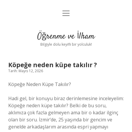
menüyü
Anasayfa
aç
Gizlilik Politikası
Öğrenme ve İlham
Yasal Uyarı
Bilgiyle dolu keyifli bir yolculuk!
Hakkımızda
Köpeğe neden küpe takılır ?
Tarih: Mayıs 12, 2026
Köpeğe Neden Küpe Takılır?
Hadi gel, bir konuyu biraz derinlemesine inceleyelim:
Köpeğe neden küpe takılır? Belki de bu soru,
aklımıza çok fazla gelmeyen ama bir o kadar ilginç
olan bir soru. İzmir’de, 25 yaşında bir gencim ve
genelde arkadaşlarım arasında espri yapmayı