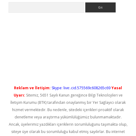
Arama
andoperabet yeni giriş
Reklam ve İletişim:
Skype: live:.cid.575569c608265c69
Yasal
Uyarı:
Sitemiz, 5651 Sayılı Kanun gereğince Bilgi Teknolojileri ve
İletişim Kurumu (BTK) tarafından onaylanmış bir Yer Sağlayıcı olarak
hizmet vermektedir. Bu nedenle, sitedeki içerikleri proaktif olarak
denetleme veya araştırma yükümlülüğümüz bulunmamaktadır.
Ancak, üyelerimiz yazdıkları içeriklerin sorumluluğunu taşımakta olup,
siteye üye olarak bu sorumluluğu kabul etmiş sayılırlar. Bu internet