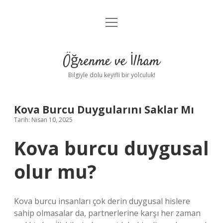
menüyü
Anasayfa
aç
Gizlilik Politikası
Öğrenme ve İlham
Yasal Uyarı
Bilgiyle dolu keyifli bir yolculuk!
Hakkımızda
Kova Burcu Duygularını Saklar Mı
Tarih: Nisan 10, 2025
Kova burcu duygusal
olur mu?
Kova burcu insanları çok derin duygusal hislere
sahip olmasalar da, partnerlerine karşı her zaman