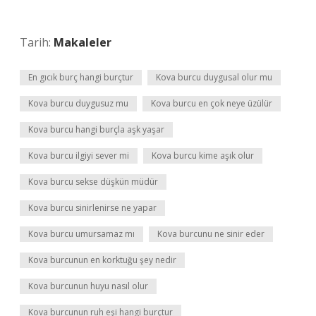
Tarih:
Makaleler
En gıcık burç hangi burçtur
Kova burcu duygusal olur mu
Kova burcu duygusuz mu
Kova burcu en çok neye üzülür
Kova burcu hangi burçla aşk yaşar
Kova burcu ilgiyi sever mi
Kova burcu kime aşık olur
Kova burcu sekse düşkün müdür
Kova burcu sinirlenirse ne yapar
Kova burcu umursamaz mı
Kova burcunu ne sinir eder
Kova burcunun en korktuğu şey nedir
Kova burcunun huyu nasıl olur
Kova burcunun ruh eşi hangi burçtur