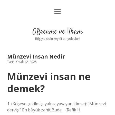
menüyü
Anasayfa
aç
Gizlilik Politikası
Öğrenme ve İlham
Yasal Uyarı
Bilgiyle dolu keyifli bir yolculuk!
Hakkımızda
Münzevi Insan Nedir
Tarih: Ocak 12, 2025
Münzevi insan ne
demek?
1. (Köşeye çekilmiş, yalnız yaşayan kimse): “Münzevi
derviş.” En büyük zahit Buda… (Refik H.