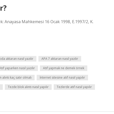
r?
rnek: Anayasa Mahkemesi 16 Ocak 1998, E.1997/2, K.
tıda aktaran nasıl yazılır
APA 7 aktaran nasıl yazılır
Atıf yaparken nasıl yazılır
Atıf yapmak ne demek örnek
alıntı kaç satır olmalı
İnternet sitesine atıf nasıl yapılır
Tezde blok alıntı nasıl yapılır
Tezlerde atıf nasıl yapılır