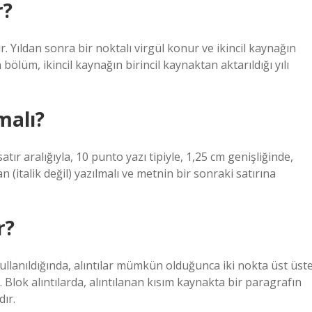
r?
ir. Yıldan sonra bir noktalı virgül konur ve ikincil kaynağın
bölüm, ikincil kaynağın birincil kaynaktan aktarıldığı yılı
malı?
tır aralığıyla, 10 punto yazı tipiyle, 1,25 cm genişliğinde,
n (italik değil) yazılmalı ve metnin bir sonraki satırına
r?
ullanıldığında, alıntılar mümkün olduğunca iki nokta üst üst
r. Blok alıntılarda, alıntılanan kısım kaynakta bir paragrafın
dır.