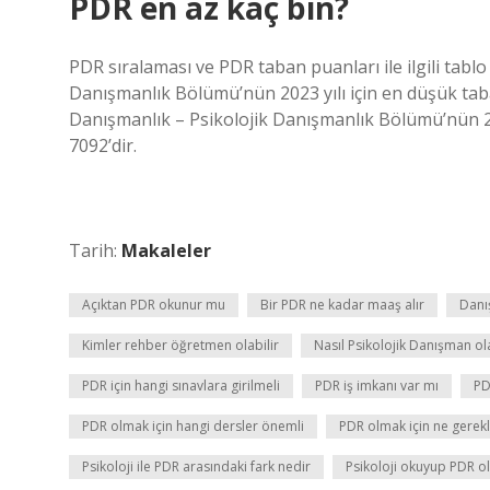
PDR en az kaç bin?
PDR sıralaması ve PDR taban puanları ile ilgili tablo
Danışmanlık Bölümü’nün 2023 yılı için en düşük tab
Danışmanlık – Psikolojik Danışmanlık Bölümü’nün 20
7092’dir.
Tarih:
Makaleler
Açıktan PDR okunur mu
Bir PDR ne kadar maaş alır
Danı
Kimler rehber öğretmen olabilir
Nasıl Psikolojik Danışman ol
PDR için hangi sınavlara girilmeli
PDR iş imkanı var mı
PD
PDR olmak için hangi dersler önemli
PDR olmak için ne gerekl
Psikoloji ile PDR arasındaki fark nedir
Psikoloji okuyup PDR o