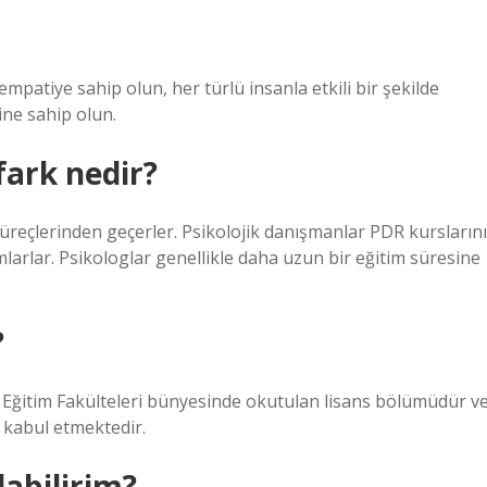
 empatiye sahip olun, her türlü insanla etkili bir şekilde
ine sahip olun.
fark nedir?
süreçlerinden geçerler. Psikolojik danışmanlar PDR kurslarını
larlar. Psikologlar genellikle daha uzun bir eğitim süresine
?
n Eğitim Fakülteleri bünyesinde okutulan lisans bölümüdür v
i kabul etmektedir.
labilirim?