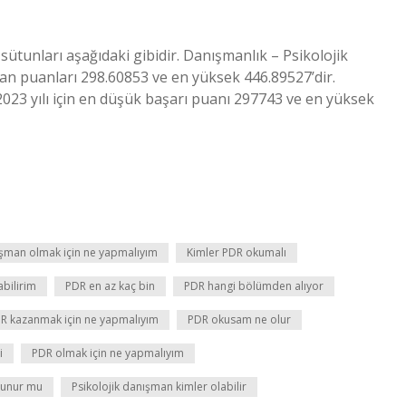
 sütunları aşağıdaki gibidir. Danışmanlık – Psikolojik
an puanları 298.60853 ve en yüksek 446.89527’dir.
23 yılı için en düşük başarı puanı 297743 ve en yüksek
şman olmak için ne yapmalıyım
Kimler PDR okumalı
abilirim
PDR en az kaç bin
PDR hangi bölümden alıyor
R kazanmak için ne yapmalıyım
PDR okusam ne olur
i
PDR olmak için ne yapmalıyım
lunur mu
Psikolojik danışman kimler olabilir