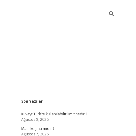
Sidebar
Son Yazılar
grandoperabet yeni giriş
Kuveyt Türk’te kullanılabilir limit nedir ?
Ağustos 8, 2026
Mani koşma mıdır ?
Ağustos 7, 2026