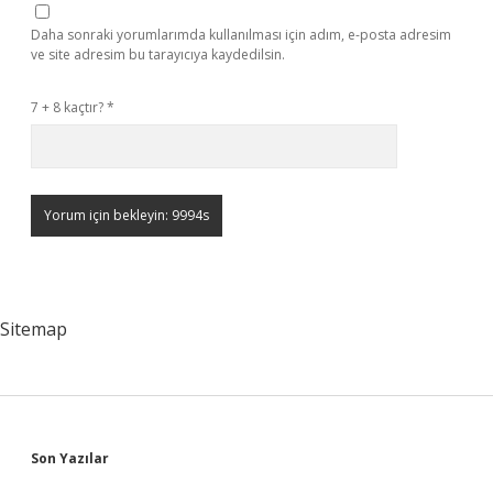
Daha sonraki yorumlarımda kullanılması için adım, e-posta adresim
ve site adresim bu tarayıcıya kaydedilsin.
7 + 8 kaçtır?
*
Sitemap
Sidebar
Son Yazılar