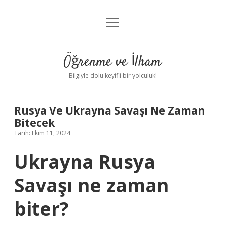
menüyü
Anasayfa
aç
Gizlilik Politikası
Öğrenme ve İlham
Yasal Uyarı
Bilgiyle dolu keyifli bir yolculuk!
Hakkımızda
Rusya Ve Ukrayna Savaşı Ne Zaman
Bitecek
Tarih: Ekim 11, 2024
Ukrayna Rusya
Savaşı ne zaman
biter?