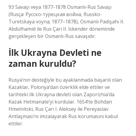
93 Savaşı veya 1877-1878 Osmanlı-Rus Savaşı
(Rusça: Русско-турецкая война, Russko-
Turetskaya voyna; 1877–1878), Osmanlı Padişahı II.
Abdülhamid ile Rus Çarı II. İskender döneminde
gerçekleşen bir Osmanlı-Rus savaşıdır.
İlk Ukrayna Devleti ne
zaman kuruldu?
Rusya’nın desteğiyle bu ayaklanmada başarılı olan
Kazaklar, Polonya’dan özerklik elde ettiler ve
tarihteki ilk Ukrayna devleti olan Zaporizhia’da
Kazak Hetmanate’yi kurdular. 1654’te Bohdan
Hmelnitski, Rus Çarı I. Aleksey ile Pereyaslav
Antlaşması’nı imzalayarak Rus korumasını kabul
ettiler.