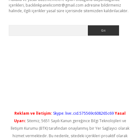
içerikleri,
backlinkpanelicomtr@gmail.com
adresine bildirmeniz
halinde, ilgili içerikler yasal süre içerisinde sitemizden kaldırılacaktır.
Arama
doperabet yeni giriş
Reklam ve İletişim:
Skype: live:.cid.575569c608265c69
Yasal
Uyarı:
Sitemiz, 5651 Sayılı Kanun gereğince Bilgi Teknolojileri ve
İletişim Kurumu (BTK) tarafından onaylanmış bir Yer Sağlayıcı olarak
hizmet vermektedir. Bu nedenle, sitedeki içerikleri proaktif olarak