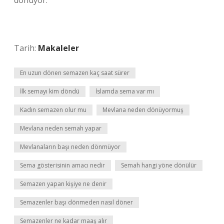
dönüyor.
Tarih:
Makaleler
En uzun dönen semazen kaç saat sürer
İlk semayı kim döndü
İslamda sema var mı
Kadın semazen olur mu
Mevlana neden dönüyormuş
Mevlana neden semah yapar
Mevlanaların başı neden dönmüyor
Sema gösterisinin amacı nedir
Semah hangi yöne dönülür
Semazen yapan kişiye ne denir
Semazenler başı dönmeden nasıl döner
Semazenler ne kadar maaş alır