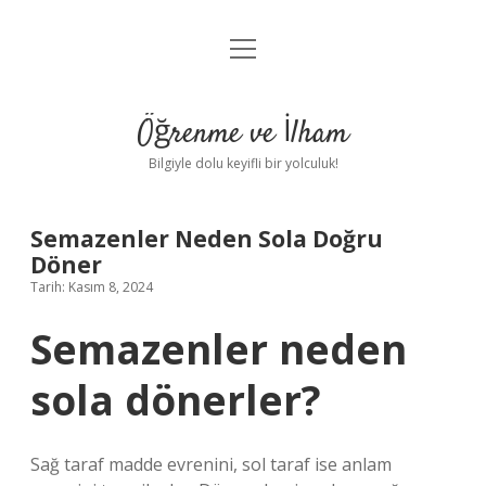
menüyü
Anasayfa
aç
Gizlilik Politikası
Öğrenme ve İlham
Yasal Uyarı
Bilgiyle dolu keyifli bir yolculuk!
Hakkımızda
Semazenler Neden Sola Doğru
Döner
Tarih: Kasım 8, 2024
Semazenler neden
sola dönerler?
Sağ taraf madde evrenini, sol taraf ise anlam