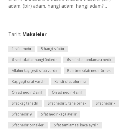
adam, (bir) adam, hangi adam, hangi adam?…
Tarih:
Makaleler
1 sıfat mıdır
5 hangi sıfattır
6 sınıf sıfatlar hangi ünitede
6sınıf sıfat tamlaması nedir
Allahın kaç çeşit sıfatı vardır
Belirtme sıfatı nedir örnek
Kaç çeşit sıfat vardır
Kendi sıfat olur mu
Ön ad nedir 2 sınıf
Ön ad nedir 4 sınıf
Sıfat kaç tanedir
Sıfat nedir 5 tane örnek
Sıfat nedir 7
Sıfat nedir 9
Sıfat nedir kaça ayrılır
Sıfat nedir örnekleri
Sıfat tamlaması kaça ayrılır