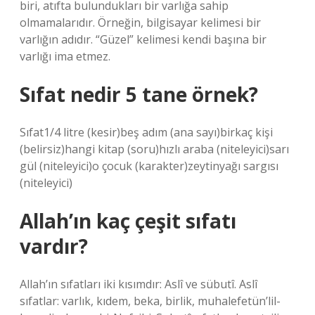
biri, atıfta bulundukları bir varlığa sahip
olmamalarıdır. Örneğin, bilgisayar kelimesi bir
varlığın adıdır. “Güzel” kelimesi kendi başına bir
varlığı ima etmez.
Sıfat nedir 5 tane örnek?
Sıfat1/4 litre (kesir)beş adım (ana sayı)birkaç kişi
(belirsiz)hangi kitap (soru)hızlı araba (niteleyici)sarı
gül (niteleyici)o çocuk (karakter)zeytinyağı sargısı
(niteleyici)
Allah’ın kaç çeşit sıfatı
vardır?
Allah’ın sıfatları iki kısımdır: Aslî ve sübutî. Aslî
sıfatlar: varlık, kıdem, beka, birlik, muhalefetün’lil-