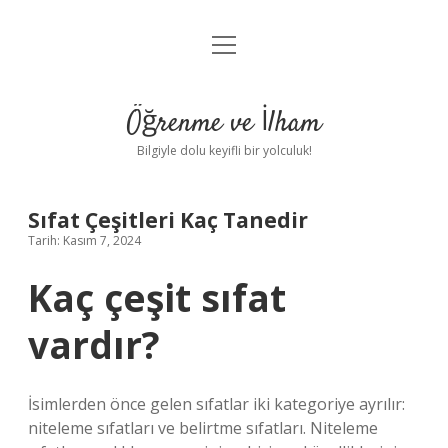
menüyü
Anasayfa
aç
Gizlilik Politikası
Öğrenme ve İlham
Yasal Uyarı
Bilgiyle dolu keyifli bir yolculuk!
Hakkımızda
Sıfat Çeşitleri Kaç Tanedir
Tarih: Kasım 7, 2024
Kaç çeşit sıfat
vardır?
İsimlerden önce gelen sıfatlar iki kategoriye ayrılır:
niteleme sıfatları ve belirtme sıfatları. Niteleme