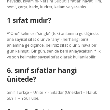
havadis, kıyam bi-Nefsihi. Subutî sıfatlar: hayat, ilim,
semi’, çarşı, irade, kudret, kelam ve yaratılış.
1 sıfat mıdır?
*”One” kelimesi “single” (tek) anlamına geldiğinde,
ana sayısal sıfat olur ve “any” (herhangi biri)
anlamına geldiğinde, belirsiz sıfat olur. Sınava bir
gün kalmıştı. Bir gün, sen de beni anlayacaksın. *İlk
ve son kelimeler sayısal sıfat olarak kullanılabilir.
6. sınıf sıfatlar hangi
ünitede?
Sınıf Türkçe – Ünite 7 – Sıfatlar (Önekler) – Haluk
SEYİT – YouTube.