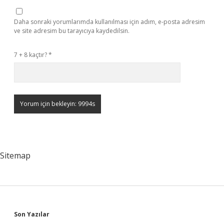
Daha sonraki yorumlarımda kullanılması için adım, e-posta adresim
ve site adresim bu tarayıcıya kaydedilsin.
7 + 8 kaçtır?
*
Sitemap
Sidebar
Son Yazılar