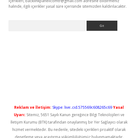
içerikleri,
backlinkpanelicomtr@gmail.com
adresine bildirmeniz
halinde, ilgili içerikler yasal süre içerisinde sitemizden kaldırılacaktır.
Arama
yeni giriş
Reklam ve İletişim:
Skype: live:.cid.575569c608265c69
Yasal
Uyarı:
Sitemiz, 5651 Sayılı Kanun gereğince Bilgi Teknolojileri ve
İletişim Kurumu (BTK) tarafından onaylanmış bir Yer Sağlayıcı olarak
hizmet vermektedir. Bu nedenle, sitedeki içerikleri proaktif olarak
denetleme veya araştırma yükümlülüğümüz bulunmamaktadır.