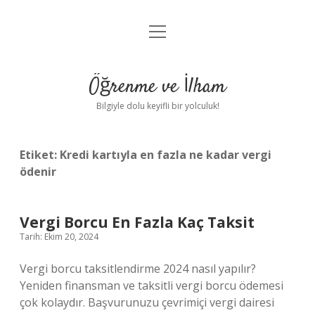
menüyü
Anasayfa
aç
Gizlilik Politikası
Öğrenme ve İlham
Yasal Uyarı
Bilgiyle dolu keyifli bir yolculuk!
Hakkımızda
Etiket:
Kredi kartıyla en fazla ne kadar vergi
ödenir
Vergi Borcu En Fazla Kaç Taksit
Tarih: Ekim 20, 2024
Vergi borcu taksitlendirme 2024 nasıl yapılır?
Yeniden finansman ve taksitli vergi borcu ödemesi
çok kolaydır. Başvurunuzu çevrimiçi vergi dairesi