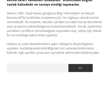
benzerlikleri tamamen tesadüfidir. Sitemizdeki bilgiler
taslak halindedir ve tavsiye niteliği taşımazlar.
Sitemiz, 5651 Sayılı Kanun gereğince Bilgi Teknolojileri ve İletişim
Kurumu (BTK) tarafından onaylanmış bir Yer Sağlayıcı olarak hizmet
vermektedir. Bu nedenle, sitedeki içerikleri proaktif olarak denetleme
veya araştırma yükümlülüğümüz bulunmamaktadır. Ancak, üyelerimiz
yazdıkları içeriklerin sorumluluğunu taşımakta olup, siteye üye olarak
bu sorumluluğu kabul etmiş sayılırlar.
Hukuka ve yasal düzenlemelere aykırı olduğunu düşündüğünüz
içerikleri,
backlinkpanelicomtr@gmail.com
adresine bildirmeniz
halinde, ilgili içerikler yasal süre içerisinde sitemizden kaldırılacaktır.
Arama
ndoperabet yeni giriş