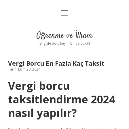
menüyü
Anasayfa
aç
Gizlilik Politikası
Öğrenme ve İlham
Yasal Uyarı
Bilgiyle dolu keyifli bir yolculuk!
Hakkımızda
Vergi Borcu En Fazla Kaç Taksit
Tarih: Ekim 20, 2024
Vergi borcu
taksitlendirme 2024
nasıl yapılır?