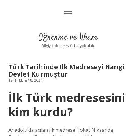
menüyü
Anasayfa
aç
Gizlilik Politikası
Öğrenme ve İlham
Yasal Uyarı
Bilgiyle dolu keyifli bir yolculuk!
Hakkımızda
Türk Tarihinde Ilk Medreseyi Hangi
Devlet Kurmuştur
Tarih: Ekim 18, 2024
İlk Türk medresesini
kim kurdu?
Anadolu’da açılan ilk medrese Tokat Niksar’da